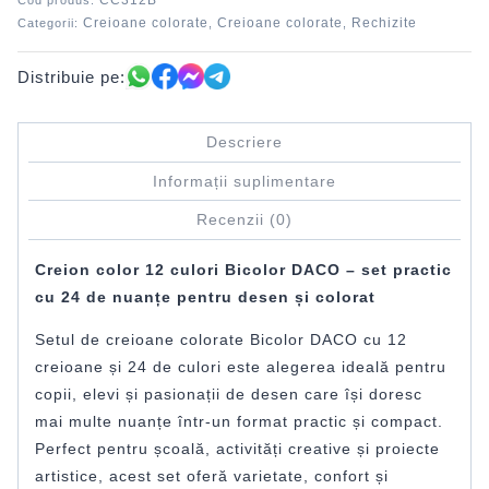
CC312B
Cod produs:
Creioane colorate
Creioane colorate
Rechizite
Categorii:
,
,
Distribuie pe:
Descriere
Informații suplimentare
Recenzii (0)
Creion color 12 culori Bicolor DACO – set practic
cu 24 de nuanțe pentru desen și colorat
Setul de creioane colorate Bicolor DACO cu 12
creioane și 24 de culori este alegerea ideală pentru
copii, elevi și pasionații de desen care își doresc
mai multe nuanțe într-un format practic și compact.
Perfect pentru școală, activități creative și proiecte
artistice, acest set oferă varietate, confort și