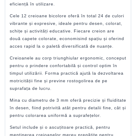
eficiență în utilizare.
Cele 12 creioane bicolore oferă în total 24 de culori
vibrante și expresive, ideale pentru desen, colorat,
schițe și activități educative. Fiecare creion are
două capete colorate, economisind spațiu și oferind
acces rapid la o paletă diversificată de nuanțe.
Creioanele au corp triunghiular ergonomic, conceput
pentru o prindere confortabilă și control optim în
timpul utilizării. Forma practică ajută la dezvoltarea
motricității fine și previne rostogolirea de pe
suprafața de lucru.
Mina cu diametru de 3 mm oferă precizie și fluiditate
în desen, fiind potrivită atât pentru detalii fine, cât și
pentru colorarea uniformă a suprafețelor.
Setul include și o ascuțitoare practică, pentru
menținerea creioanelor mereu pregătite pentru