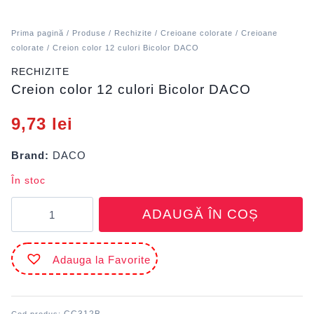
Prima pagină
/
Produse
/
Rechizite
/
Creioane colorate
/
Creioane
colorate
/ Creion color 12 culori Bicolor DACO
RECHIZITE
Creion color 12 culori Bicolor DACO
9,73
lei
Brand:
DACO
În stoc
Cantitate
ADAUGĂ ÎN COȘ
Creion
color
12
Adauga la Favorite
culori
Bicolor
DACO