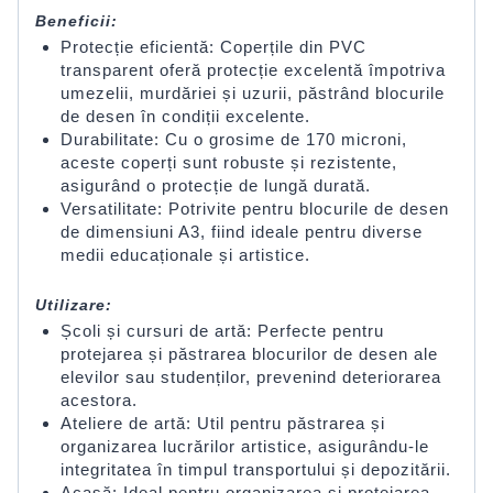
Beneficii:
Protecție eficientă: Coperțile din PVC
transparent oferă protecție excelentă împotriva
umezelii, murdăriei și uzurii, păstrând blocurile
de desen în condiții excelente.
Durabilitate: Cu o grosime de 170 microni,
aceste coperți sunt robuste și rezistente,
asigurând o protecție de lungă durată.
Versatilitate: Potrivite pentru blocurile de desen
de dimensiuni A3, fiind ideale pentru diverse
medii educaționale și artistice.
Utilizare:
Școli și cursuri de artă: Perfecte pentru
protejarea și păstrarea blocurilor de desen ale
elevilor sau studenților, prevenind deteriorarea
acestora.
Ateliere de artă: Util pentru păstrarea și
organizarea lucrărilor artistice, asigurându-le
integritatea în timpul transportului și depozitării.
Acasă: Ideal pentru organizarea și protejarea