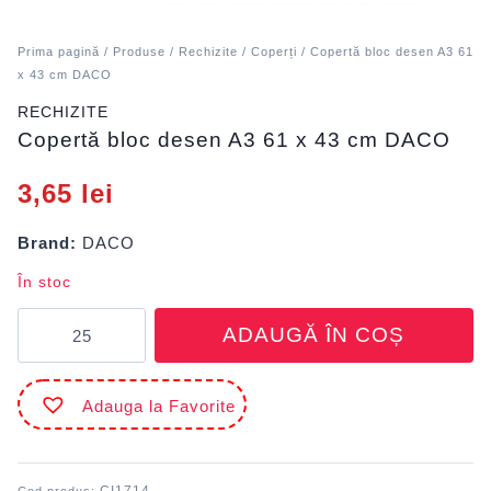
Prima pagină
/
Produse
/
Rechizite
/
Coperți
/ Copertă bloc desen A3 61
x 43 cm DACO
RECHIZITE
Copertă bloc desen A3 61 x 43 cm DACO
3,65
lei
Brand:
DACO
În stoc
Cantitate
ADAUGĂ ÎN COȘ
Copertă
bloc
desen
Adauga la Favorite
A3
61
x
43