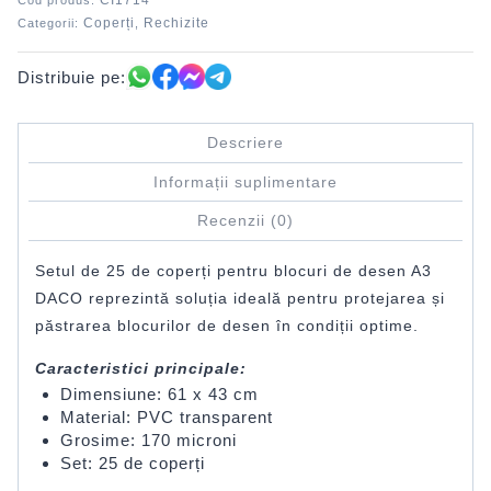
CI1714
Cod produs:
cm
Coperți
Rechizite
Categorii:
,
DACO
Distribuie pe:
Descriere
Informații suplimentare
Recenzii (0)
Setul de 25 de coperți pentru blocuri de desen A3
DACO reprezintă soluția ideală pentru protejarea și
păstrarea blocurilor de desen în condiții optime.
Caracteristici principale:
Dimensiune: 61 x 43 cm
Material: PVC transparent
Grosime: 170 microni
Set: 25 de coperți