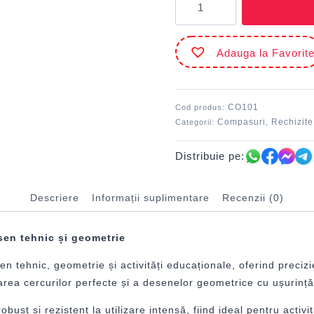
Compas
metalic
Diametru
Adauga la Favorit
cerc
34
cm
DACO
CO101
Cod produs:
Compasuri
Rechizite
Categorii:
,
Distribuie pe:
Descriere
Informații suplimentare
Recenzii (0)
en tehnic și geometrie
ehnic, geometrie și activități educaționale, oferind precizie, 
zarea cercurilor perfecte și a desenelor geometrice cu ușurință
ust și rezistent la utilizare intensă, fiind ideal pentru activi