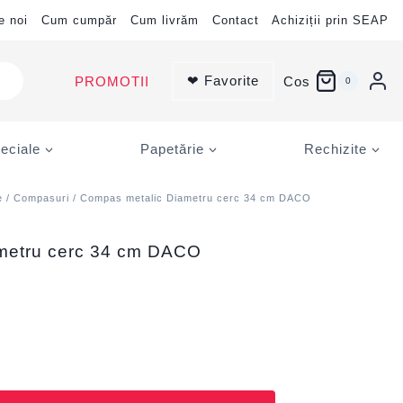
e noi
Cum cumpăr
Cum livrăm
Contact
Achiziții prin SEAP
❤ Favorite
PROMOTII
Cos
0
eciale
Papetărie
Rechizite
e
/
Compasuri
/ Compas metalic Diametru cerc 34 cm DACO
metru cerc 34 cm DACO