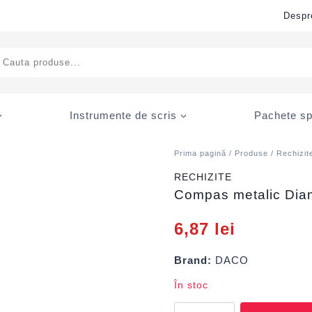
Despr
ducts
rch
Instrumente de scris
Pachete sp
Prima pagină
/
Produse
/
Rechizit
RECHIZITE
Compas metalic Dia
6,87
lei
Brand:
DACO
În stoc
Cantitate