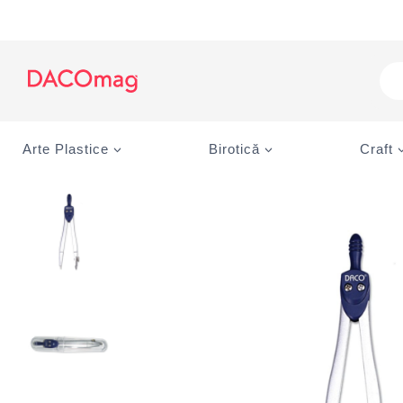
Skip
to
content
Pro
sea
Arte Plastice
Birotică
Craft