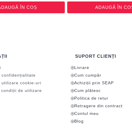
ADAUGĂ ÎN COȘ
ADAUGĂ ÎN CO
ȚII
SUPORT CLIENȚI
i
Livrare
 confidențialitate
Cum cumpăr
 utilizare cookie-uri
Achiziții prin SEAP
condiții de utilizare
Cum plătesc
Politica de retur
Retragere din contract
Contul meu
Blog