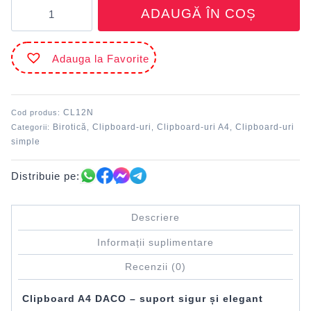
Cantitate
ADAUGĂ ÎN COȘ
Clipboard
simplu
plastic
Adauga la Favorite
A4
32.5x23
cm
Negru
CL12N
Cod produs:
DACO
Birotică
Clipboard-uri
Clipboard-uri A4
Clipboard-uri
Categorii:
,
,
,
simple
Distribuie pe:
Descriere
Informații suplimentare
Recenzii (0)
Clipboard A4 DACO – suport sigur și elegant