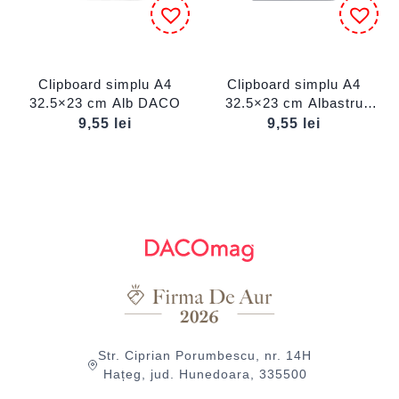
Clipboard simplu A4
Clipboard simplu A4
32.5×23 cm Alb DACO
32.5×23 cm Albastru
DACO
9,55
lei
9,55
lei
Str. Ciprian Porumbescu, nr. 14H
Hațeg, jud. Hunedoara, 335500