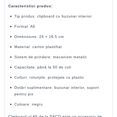
Caracteristici produs:
Tip produs: clipboard cu buzunar interior
Format: A5
Dimensiune: 24 × 18,5 cm
Material: carton plastifiat
Sistem de prindere: mecanism metalic
Capacitate: până la 50 de coli
Colțuri: rotunjite, protejate cu plastic
Dotări suplimentare: buzunar interior, suport
pentru pix
Culoare: negru
Clipboard-ul A5 de la
DACO
este un accesoriu de