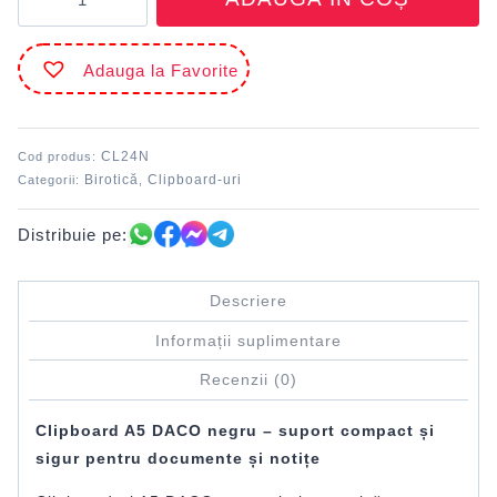
Clipboard
dublu
A5
Adauga la Favorite
24x18.5
cm
Negru
DACO
CL24N
Cod produs:
Birotică
Clipboard-uri
Categorii:
,
Distribuie pe:
Descriere
Informații suplimentare
Recenzii (0)
Clipboard A5 DACO negru – suport compact și
sigur pentru documente și notițe