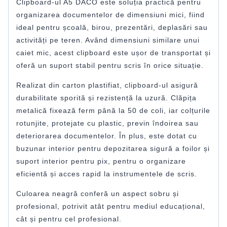
Clipboard-ul A5 DACO este soluția practică pentru
organizarea documentelor de dimensiuni mici, fiind
ideal pentru școală, birou, prezentări, deplasări sau
activități pe teren. Având dimensiuni similare unui
caiet mic, acest clipboard este ușor de transportat și
oferă un suport stabil pentru scris în orice situație.
Realizat din carton plastifiat, clipboard-ul asigură
durabilitate sporită și rezistență la uzură. Clăpița
metalică fixează ferm până la 50 de coli, iar colțurile
rotunjite, protejate cu plastic, previn îndoirea sau
deteriorarea documentelor. În plus, este dotat cu
buzunar interior pentru depozitarea sigură a foilor și
suport interior pentru pix, pentru o organizare
eficientă și acces rapid la instrumentele de scris.
Culoarea neagră conferă un aspect sobru și
profesional, potrivit atât pentru mediul educațional,
cât și pentru cel profesional.