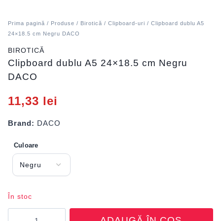
Prima pagină
/
Produse
/
Birotică
/
Clipboard-uri
/ Clipboard dublu A5
24×18.5 cm Negru DACO
BIROTICĂ
Clipboard dublu A5 24×18.5 cm Negru
DACO
11,33
lei
Brand:
DACO
Culoare
În stoc
Cantitate
ADAUGĂ ÎN COȘ