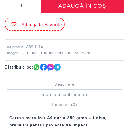
Cantitate
ADAUGĂ ÎN COȘ
Carton
metalizat
A4
Adauga la Favorite
250
g/mp
Auriu
FAVINI
A69H174
Cod produs:
Cartoane
Carton metalizat
Papetărie
Categorii:
,
,
Distribuie pe:
Descriere
Informații suplimentare
Recenzii (0)
Carton metalizat A4 auriu 250 g/mp – finisaj
premium pentru proiecte de impact