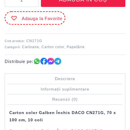
Carton
color
Galben
Adauga la Favorite
închis
70
x
100
CN271G
Cod produs:
cm
Cartoane
Carton color
Papetărie
Categorii:
,
,
10
coli
Distribuie pe:
DACO
CN271G
Descriere
Informații suplimentare
Recenzii (0)
Carton color Galben Închis DACO CN271G, 70 x
100 cm, 10 coli