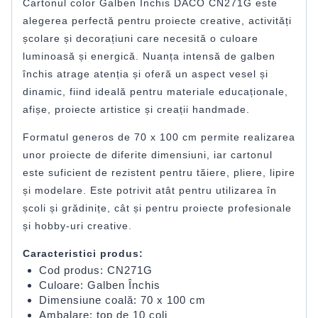
Cartonul color Galben Închis DACO CN271G este
alegerea perfectă pentru proiecte creative, activități
școlare și decorațiuni care necesită o culoare
luminoasă și energică. Nuanța intensă de galben
închis atrage atenția și oferă un aspect vesel și
dinamic, fiind ideală pentru materiale educaționale,
afișe, proiecte artistice și creații handmade.
Formatul generos de 70 x 100 cm permite realizarea
unor proiecte de diferite dimensiuni, iar cartonul
este suficient de rezistent pentru tăiere, pliere, lipire
și modelare. Este potrivit atât pentru utilizarea în
școli și grădinițe, cât și pentru proiecte profesionale
și hobby-uri creative.
Caracteristici produs:
Cod produs: CN271G
Culoare: Galben Închis
Dimensiune coală: 70 x 100 cm
Ambalare: top de 10 coli