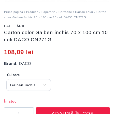
Prima pagină
/
Produse
/
Papetărie
/
Cartoane
/
Carton color
/ Carton
color Galben închis 70 x 100 cm 10 coli DACO CN271G
PAPETĂRIE
Carton color Galben închis 70 x 100 cm 10
coli DACO CN271G
108,09
lei
Brand:
DACO
Culoare
În stoc
Cantitate
ADAUGĂ ÎN COȘ