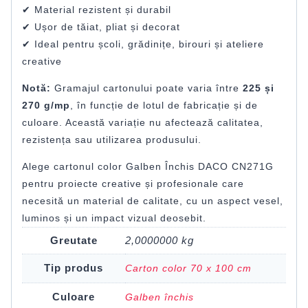
✔ Material rezistent și durabil
✔ Ușor de tăiat, pliat și decorat
✔ Ideal pentru școli, grădinițe, birouri și ateliere
creative
Notă:
Gramajul cartonului poate varia între
225 și
270 g/mp
, în funcție de lotul de fabricație și de
culoare. Această variație nu afectează calitatea,
rezistența sau utilizarea produsului.
Alege cartonul color Galben Închis DACO CN271G
pentru proiecte creative și profesionale care
necesită un material de calitate, cu un aspect vesel,
luminos și un impact vizual deosebit.
Greutate
2,0000000 kg
Tip produs
Carton color 70 x 100 cm
Culoare
Galben închis