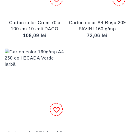
Carton color Crem 70 x
Carton color A4 Roșu 209
100 cm 10 coli DACO
FAVINI 160 g/mp
CN271C
108,09
lei
72,06
lei