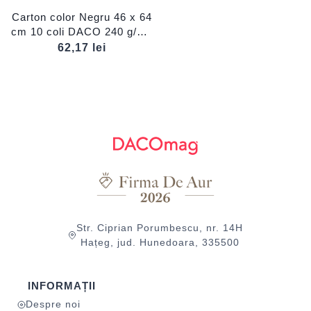
Carton color Negru 46 x 64
cm 10 coli DACO 240 g/mp
CN240N
62,17
lei
Str. Ciprian Porumbescu, nr. 14H
Hațeg, jud. Hunedoara, 335500
INFORMAȚII
Despre noi