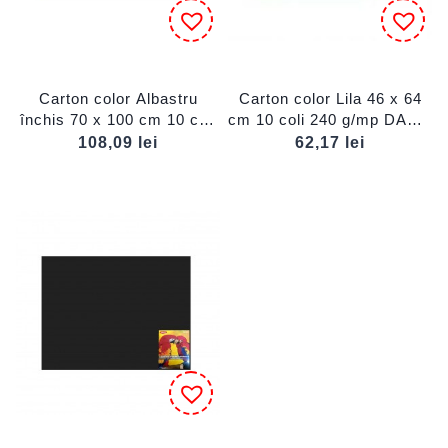
Carton color Albastru
Carton color Lila 46 x 64
închis 70 x 100 cm 10 coli
cm 10 coli 240 g/mp DACO
DACO CN271A
CN240L
108,09
lei
62,17
lei