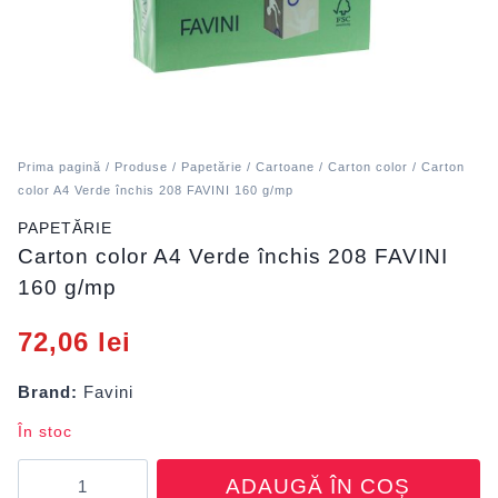
Prima pagină
/
Produse
/
Papetărie
/
Cartoane
/
Carton color
/ Carton
color A4 Verde închis 208 FAVINI 160 g/mp
PAPETĂRIE
Carton color A4 Verde închis 208 FAVINI
160 g/mp
72,06
lei
Brand:
Favini
În stoc
Cantitate
ADAUGĂ ÎN COȘ
Carton