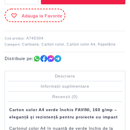
color
A4
Adauga la Favorite
Verde
închis
208
FAVINI
A74D304
Cod produs:
160
Cartoane
Carton color
Carton color A4
Papetărie
Categorii:
,
,
,
g/mp
Distribuie pe:
Descriere
Informații suplimentare
Recenzii (0)
Carton color A4 verde închis FAVINI, 160 g/mp –
eleganță și rezistență pentru proiecte cu impact
Cartonul color A4 în nuanță de verde închis de la