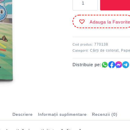
Carte
de
colorat
Adauga la Favorit
A4
Olimpiada
legumelor
770138
Cod produs:
Cărți de colorat
Pape
Categorii:
,
Distribuie pe:
Descriere
Informații suplimentare
Recenzii (0)