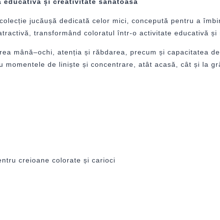
 educativă și creativitate sănătoasă
olecție jucăușă dedicată celor mici, concepută pentru a îmbina 
ractivă, transformând coloratul într-o activitate educativă și 
­narea mână–ochi, atenția și răbdarea, precum și capacitatea de
ru momentele de liniște și concentrare, atât acasă, cât și la gr
ntru creioane colorate și carioci