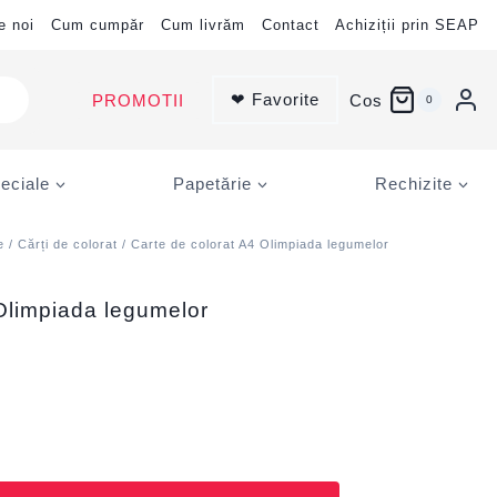
e noi
Cum cumpăr
Cum livrăm
Contact
Achiziții prin SEAP
❤ Favorite
PROMOTII
Cos
0
eciale
Papetărie
Rechizite
e
/
Cărți de colorat
/ Carte de colorat A4 Olimpiada legumelor
 Olimpiada legumelor