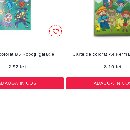
colorat B5 Roboții galaxiei
Carte de colorat A4 Ferma 
2,92
lei
8,10
lei
ADAUGĂ ÎN COȘ
ADAUGĂ ÎN CO