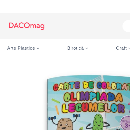
Skip
to
content
Pro
sea
Arte Plastice
Birotică
Craft