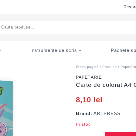
Despr
ducts
rch
Instrumente de scris
Pachete sp
Prima pagină
/
Produse
/
Papetări
PAPETĂRIE
Carte de colorat A4
8,10
lei
Brand:
ARTPRESS
În stoc
Cantitate