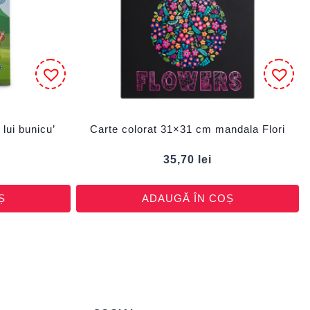
lui bunicu’
Carte colorat 31×31 cm mandala Flori
35,70
lei
Ș
ADAUGĂ ÎN COȘ