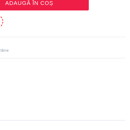
ADAUGĂ ÎN COȘ
e
tărie