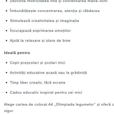
Dezvoltă motricitatea fină și coordo­narea mână–ochi
Îmbunătățește concentrarea, atenția și răbdarea
Stimulează creativitatea și imaginația
Încurajează exprimarea emoțiilor
Ajută la relaxare și stare de bine
Ideală pentru
Copii preșcolari și școlari mici
Activități educative acasă sau la grădiniță
Timp liber creativ, fără ecrane
Cadou educativ inspirat pentru cei mici
Alege cartea de colorat A4 „Olimpiada legumelor” și oferă c
sigur.