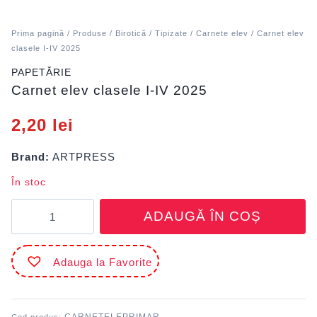
Prima pagină
/
Produse
/
Birotică
/
Tipizate
/
Carnete elev
/ Carnet elev
clasele I-IV 2025
PAPETĂRIE
Carnet elev clasele I-IV 2025
2,20
lei
Brand:
ARTPRESS
În stoc
Cantitate
ADAUGĂ ÎN COȘ
Carnet
elev
clasele
Adauga la Favorite
I-
IV
2025