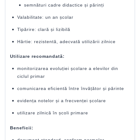
semnături cadre didactice și părinți
Valabilitate: un an școlar
Tipărire: clară și lizibilă
Hârtie: rezistentă, adecvată utilizării zilnice
Utilizare recomandată:
monitorizarea evoluției școlare a elevilor din
ciclul primar
comunicarea eficientă între învățător și părinte
evidența notelor și a frecvenței școlare
utilizare zilnică în școli primare
Beneficii:
document standard, conform normelor