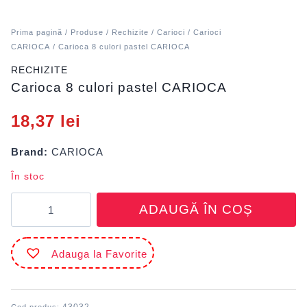
Prima pagină
/
Produse
/
Rechizite
/
Carioci
/
Carioci
CARIOCA
/ Carioca 8 culori pastel CARIOCA
RECHIZITE
Carioca 8 culori pastel CARIOCA
18,37
lei
Brand:
CARIOCA
În stoc
Cantitate
ADAUGĂ ÎN COȘ
Carioca
8
culori
Adauga la Favorite
pastel
CARIOCA