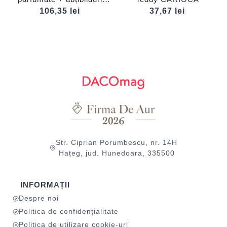
CARIOCA
106,35
lei
37,67
lei
Str. Ciprian Porumbescu, nr. 14H
Hațeg, jud. Hunedoara, 335500
INFORMAȚII
Despre noi
Politica de confidențialitate
Politica de utilizare cookie-uri