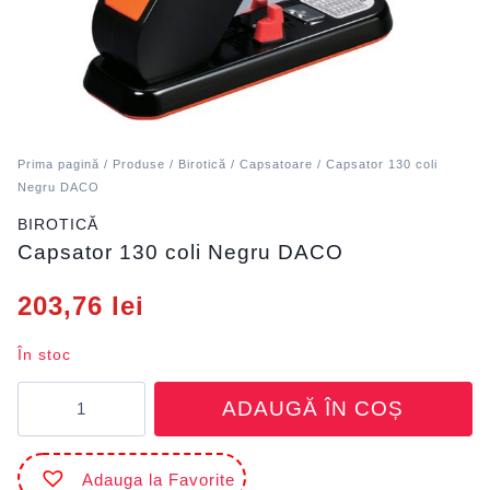
Prima pagină
/
Produse
/
Birotică
/
Capsatoare
/ Capsator 130 coli
Negru DACO
BIROTICĂ
Capsator 130 coli Negru DACO
203,76
lei
În stoc
Cantitate
ADAUGĂ ÎN COȘ
Capsator
130
coli
Adauga la Favorite
Negru