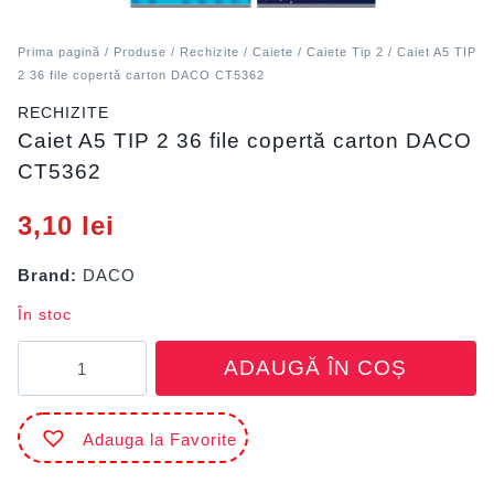
Prima pagină
/
Produse
/
Rechizite
/
Caiete
/
Caiete Tip 2
/ Caiet A5 TIP
2 36 file copertă carton DACO CT5362
RECHIZITE
Caiet A5 TIP 2 36 file copertă carton DACO
CT5362
3,10
lei
Brand:
DACO
În stoc
Cantitate
ADAUGĂ ÎN COȘ
Caiet
A5
TIP
Adauga la Favorite
2
36
file