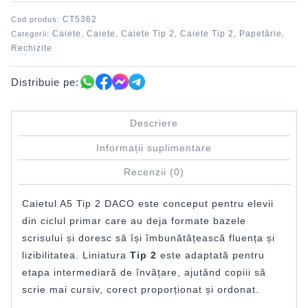
copertă
CT5362
Cod produs:
carton
Caiete
Caiete
Caiete Tip 2
Caiete Tip 2
Papetărie
Categorii:
,
,
,
,
,
DACO
Rechizite
CT5362
Distribuie pe:
Descriere
Informații suplimentare
Recenzii (0)
Caietul A5 Tip 2 DACO este conceput pentru elevii
din ciclul primar care au deja formate bazele
scrisului și doresc să își îmbunătățească fluența și
lizibilitatea. Liniatura
Tip 2
este adaptată pentru
etapa intermediară de învățare, ajutând copiii să
scrie mai cursiv, corect proporționat și ordonat.