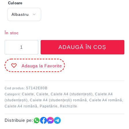
Culoare
În stoc
Cantitate
ADAUGĂ ÎN COȘ
Caiet
A4
80
Adauga la Favorite
file
română
spiră
Albastru
57142E80B
Cod produs:
MILAN
Caiete
Caiete
Caiete A4 (studențești)
Caiete A4
Categorii:
,
,
,
(studențești)
Caiete A4 (studențești) română
Caiete A4 română
,
,
,
Caiete A4 română
Papetărie
Rechizite
,
,
Distribuie pe: