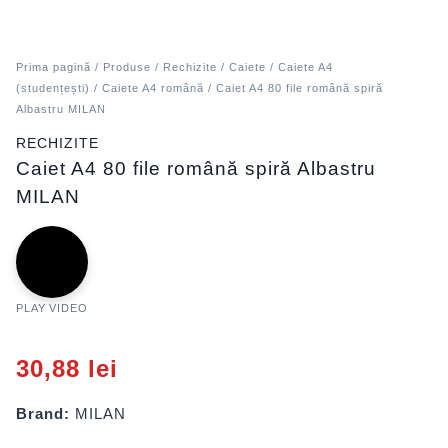
Prima pagină
/
Produse
/
Rechizite
/
Caiete
/
Caiete A4
(studențești)
/
Caiete A4 română
/ Caiet A4 80 file română spiră
Albastru MILAN
RECHIZITE
Caiet A4 80 file română spiră Albastru
MILAN
PLAY VIDEO
30,88
lei
Brand:
MILAN