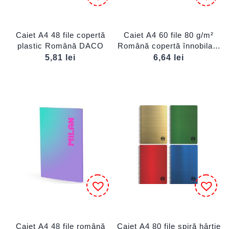
Caiet A4 48 file copertă
Caiet A4 60 file 80 g/m²
plastic Română DACO
Română copertă înnobilată
DACO
5,81
lei
6,64
lei
Caiet A4 48 file română
Caiet A4 80 file spiră hârtie