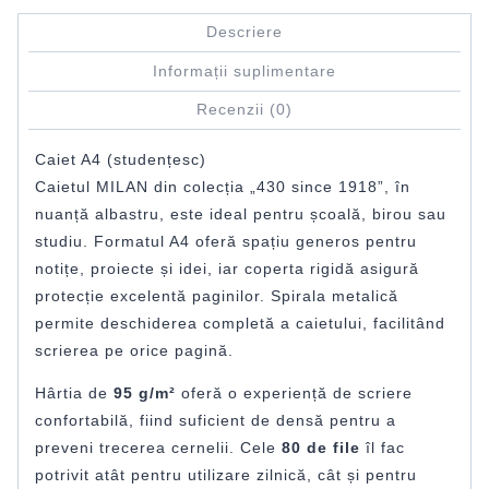
Descriere
Informații suplimentare
Recenzii (0)
Caiet A4 (studențesc)
Caietul MILAN din colecția „430 since 1918”, în
nuanță albastru, este ideal pentru școală, birou sau
studiu. Formatul A4 oferă spațiu generos pentru
notițe, proiecte și idei, iar coperta rigidă asigură
protecție excelentă paginilor. Spirala metalică
permite deschiderea completă a caietului, facilitând
scrierea pe orice pagină.
Hârtia de
95 g/m²
oferă o experiență de scriere
confortabilă, fiind suficient de densă pentru a
preveni trecerea cernelii. Cele
80 de file
îl fac
potrivit atât pentru utilizare zilnică, cât și pentru