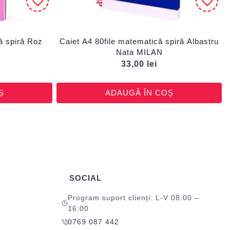
ă spiră Roz
Caiet A4 80file matematică spiră Albastru
Nata MILAN
33,00
lei
Ș
ADAUGĂ ÎN COȘ
SOCIAL
Program suport clienți: L-V 08:00 –
16:00
0769 087 442