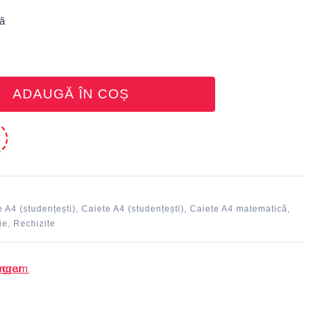
ADAUGĂ ÎN COȘ
e
e A4 (studențești)
Caiete A4 (studențești)
Caiete A4 matematică
,
,
,
ie
Rechizite
,