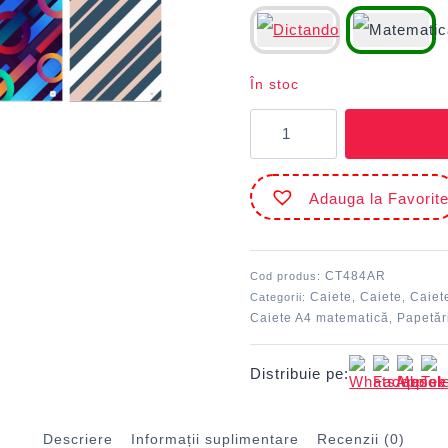
În stoc
Cantitate
Caiet
A4
80
Adauga la Favorit
file
80
g/m²
Matematică
CT484AR
Cod produs:
copertă
Caiete
Caiete
Caiet
Categorii:
,
,
înnobilată
Caiete A4 matematică
Papetăr
,
DACO
Distribuie pe:
Descriere
Informații suplimentare
Recenzii (0)