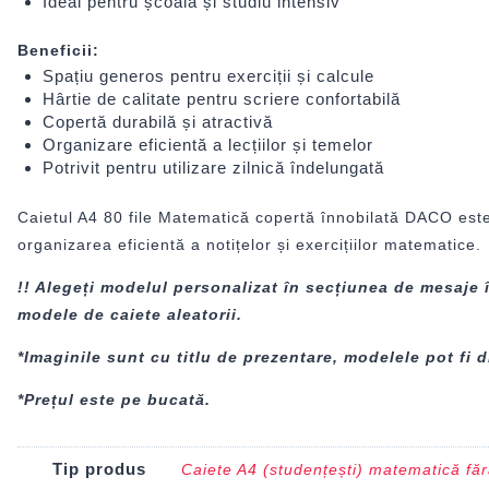
Ideal pentru școală și studiu intensiv
Beneficii:
Spațiu generos pentru exerciții și calcule
Hârtie de calitate pentru scriere confortabilă
Copertă durabilă și atractivă
Organizare eficientă a lecțiilor și temelor
Potrivit pentru utilizare zilnică îndelungată
Caietul A4 80 file Matematică copertă înnobilată DACO este a
organizarea eficientă a notițelor și exercițiilor matematice.
!! Alegeți modelul personalizat în secțiunea de mesaje 
modele de caiete aleatorii.
*Imaginile sunt cu titlu de prezentare, modelele pot fi di
*Prețul este pe bucată.
Tip produs
Caiete A4 (studențești) matematică făr