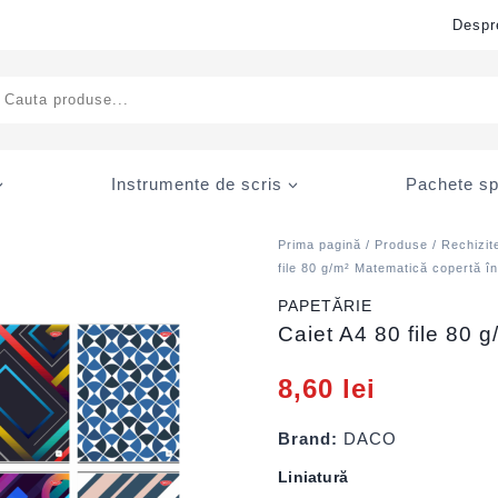
Despr
ducts
rch
Instrumente de scris
Pachete sp
Prima pagină
/
Produse
/
Rechizit
file 80 g/m² Matematică copertă 
PAPETĂRIE
Caiet A4 80 file 80 
8,60
lei
Brand:
DACO
Liniatură