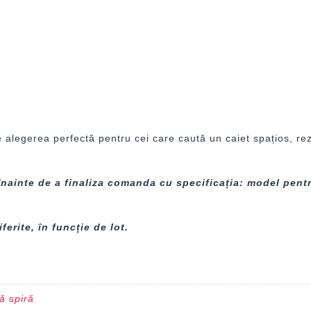
legerea perfectă pentru cei care caută un caiet spațios, rezis
înainte de a finaliza comanda cu specificația: model pentr
ferite, în funcție de lot.
ă spiră