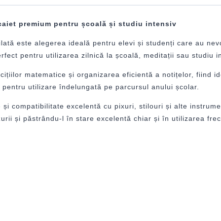
caiet premium pentru școală și studiu intensiv
tă este alegerea ideală pentru elevi și studenți care au nevoi
fect pentru utilizarea zilnică la școală, meditații sau studiu i
iilor matematice și organizarea eficientă a notițelor, fiind id
u pentru utilizare îndelungată pe parcursul anului școlar.
și compatibilitate excelentă cu pixuri, stilouri și alte instrum
ii și păstrându-l în stare excelentă chiar și în utilizarea fre