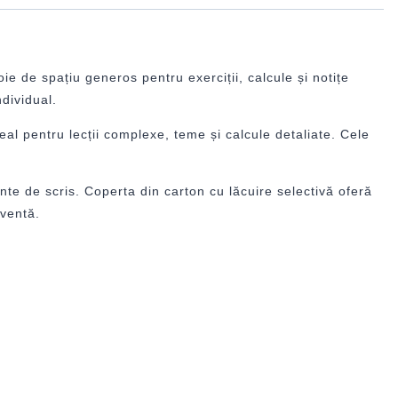
e de spațiu generos pentru exerciții, calcule și notițe
ndividual.
eal pentru lecții complexe, teme și calcule detaliate. Cele
ente de scris. Coperta din carton cu lăcuire selectivă oferă
cventă.