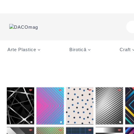
Skip
to
content
Pro
sea
Arte Plastice
Birotică
Craft