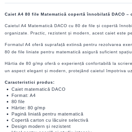
Caiet A4 80 file Matematică copertă înnobilată DACO – 
Caietul A4 Matematică DACO cu 80 de file și copertă înnobila
organizate. Practic, rezistent și modern, acest caiet este per
Formatul A4 oferă suprafață extinsă pentru rezolvarea exerciț
80 de file liniate pentru matematică asigură suficient spați
Hârtia de 80 g/mp oferă o experiență confortabilă la scriere 
un aspect elegant și modern, protejând caietul împotriva uzur
Caracteristici produs:
Caiet matematică DACO
Format: A4
80 file
Hârtie: 80 g/mp
Pagină liniată pentru matematică
Copertă carton cu lăcuire selectivă
Design modern și rezistent