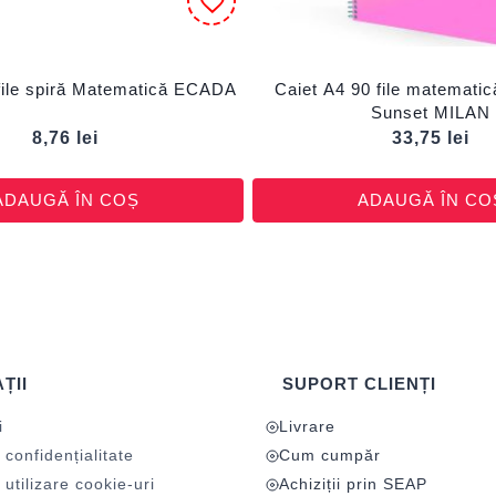
file spiră Matematică ECADA
Caiet A4 90 file matematic
Sunset MILAN
8,76
lei
33,75
lei
ADAUGĂ ÎN COȘ
ADAUGĂ ÎN CO
ȚII
SUPORT CLIENȚI
i
Livrare
 confidențialitate
Cum cumpăr
 utilizare cookie-uri
Achiziții prin SEAP