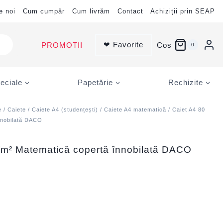
e noi
Cum cumpăr
Cum livrăm
Contact
Achiziții prin SEAP
❤ Favorite
PROMOTII
Cos
0
eciale
Papetărie
Rechizite
e
/
Caiete
/
Caiete A4 (studențești)
/
Caiete A4 matematică
/ Caiet A4 80
înnobilată DACO
g/m² Matematică copertă înnobilată DACO