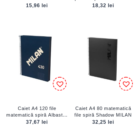
MILAN
DACO
15,96
lei
18,32
lei
Caiet A4 120 file
Caiet A4 80 matematică
matematică spiră Albastru
file spiră Shadow MILAN
MILAN
37,67
lei
32,25
lei