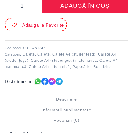
Cantitate
ADAUGĂ ÎN COȘ
Caiet
A4
60
Adauga la Favorite
file
copertă
plastic
Matematică
CT461AR
Cod produs:
DACO
Caiete
Caiete
Caiete A4 (studențești)
Caiete A4
Categorii:
,
,
,
(studențești)
Caiete A4 (studențești) matematică
Caiete A4
,
,
matematică
Caiete A4 matematică
Papetărie
Rechizite
,
,
,
Distribuie pe:
Descriere
Informații suplimentare
Recenzii (0)