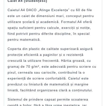
Caiet A4 (studențesc)
Caietul A4 DACO „Atinge Excelența” cu 60 de file
este un caiet de dimensiuni mari, conceput pentru
utilizare școlară și academică. Formatul A4 oferă
spațiu suficient pentru calcule, exerciții și notițe,
fiind potrivit pentru diferite discipline, în special
pentru matematică.
Coperta din plastic de calitate superioară asigură
protecție eficientă a paginilor și o rezistență
crescută la utilizare frecventă. Hârtia groasă, cu
gramaj de 70 g/m², este adecvată pentru scriere cu
pixul, cerneala sau cariocile, contribuind la o
experiență de scriere confortabilă. Caietul este
prevăzut cu liniatură de matematică și margine
liniată, facilitând organizarea clară a conținutului.
Sistemul de prindere capsat permite scoaterea
rapidă a foilor, fără a lăsa urme inestetice, iar