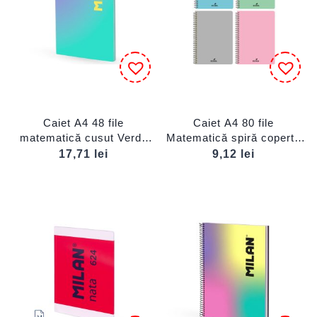
Caiet A4 48 file
Caiet A4 80 file
matematică cusut Verde
Matematică spiră copertă
Sunset MILAN
plastic ECADA
17,71
lei
9,12
lei