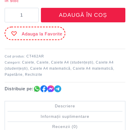
În stoc
Cantitate
ADAUGĂ ÎN COȘ
Caiet
A4
60
Adauga la Favorite
file
80
g/m²
Matematică
CT462AR
Cod produs:
copertă
Caiete
Caiete
Caiete A4 (studențești)
Caiete A4
Categorii:
,
,
,
înnobilată
(studențești)
Caiete A4 matematică
Caiete A4 matematică
,
,
,
DACO
Papetărie
Rechizite
,
Distribuie pe:
Descriere
Informații suplimentare
Recenzii (0)