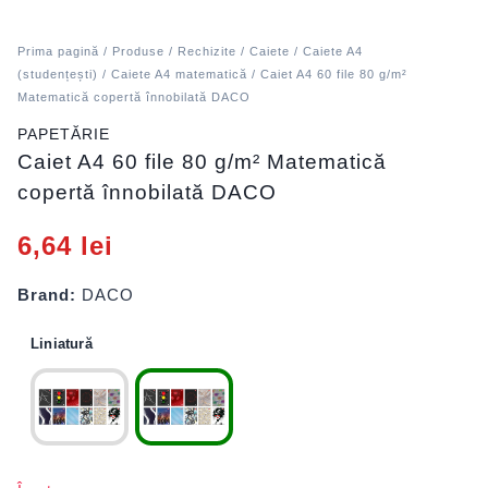
Prima pagină
/
Produse
/
Rechizite
/
Caiete
/
Caiete A4
(studențești)
/
Caiete A4 matematică
/ Caiet A4 60 file 80 g/m²
Matematică copertă înnobilată DACO
PAPETĂRIE
Caiet A4 60 file 80 g/m² Matematică
copertă înnobilată DACO
6,64
lei
Brand:
DACO
Liniatură