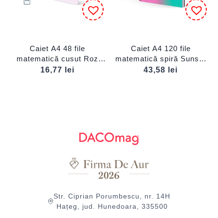
Caiet A4 48 file
Caiet A4 120 file
matematică cusut Roz
matematică spiră Sunset
Nata MILAN
MILAN
16,77
lei
43,58
lei
Str. Ciprian Porumbescu, nr. 14H
Hațeg, jud. Hunedoara, 335500