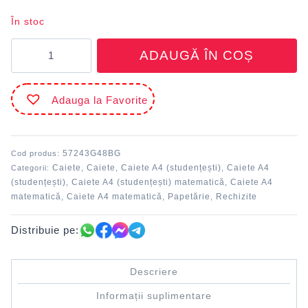
În stoc
Cantitate
ADAUGĂ ÎN COȘ
Caiet
A4
48
Adauga la Favorite
file
matematică
cusut
Bej
57243G48BG
Cod produs:
MILAN
Caiete
Caiete
Caiete A4 (studențești)
Caiete A4
Categorii:
,
,
,
(studențești)
Caiete A4 (studențești) matematică
Caiete A4
,
,
matematică
Caiete A4 matematică
Papetărie
Rechizite
,
,
,
Distribuie pe:
Descriere
Informații suplimentare