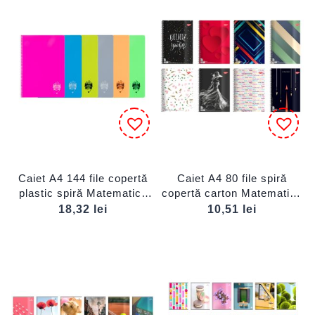
Caiet A4 144 file copertă
Caiet A4 80 file spiră
plastic spiră Matematică
copertă carton Matematică
DACO
DACO
18,32
lei
10,51
lei