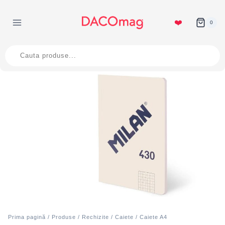
Skip
to
❤️
0
content
Products
search
Prima pagină
/
Produse
/
Rechizite
/
Caiete
/
Caiete A4