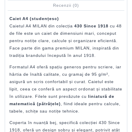
Recenzii (0)
Caiet A4 (studențesc)
Caietul A4 MILAN din colecția
430 Since 1918
cu 48
de file este un caiet de dimensiuni mari, conceput
pentru notițe clare, calcule și organizare eficientă.
Face parte din gama premium MILAN, inspirată din
tradiția brandului începută în anul 1918.
Formatul A4 oferă spațiu generos pentru scriere, iar
hârtia de înaltă calitate, cu gramaj de 95 g/m²,
asigură un scris confortabil și curat. Caietul este
lipit, ceea ce conferă un aspect ordonat și stabilitate
în utilizare. Filele sunt prevăzute cu
liniatură de
matematică (pătrățele)
, fiind ideale pentru calcule,
tabele, schițe sau notițe tehnice.
Coperta în nuanță bej, specifică colecției 430 Since
1918, oferă un design sobru și elegant, potrivit atât