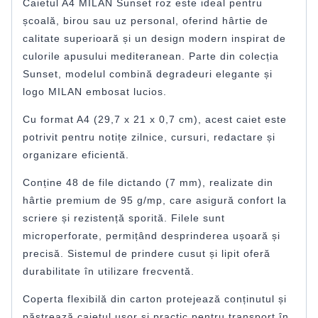
Caietul A4 MILAN Sunset roz este ideal pentru
școală, birou sau uz personal, oferind hârtie de
calitate superioară și un design modern inspirat de
culorile apusului mediteranean. Parte din colecția
Sunset, modelul combină degradeuri elegante și
logo MILAN embosat lucios.
Cu format A4 (29,7 x 21 x 0,7 cm), acest caiet este
potrivit pentru notițe zilnice, cursuri, redactare și
organizare eficientă.
Conține 48 de file dictando (7 mm), realizate din
hârtie premium de 95 g/mp, care asigură confort la
scriere și rezistență sporită. Filele sunt
microperforate, permițând desprinderea ușoară și
precisă. Sistemul de prindere cusut și lipit oferă
durabilitate în utilizare frecventă.
Coperta flexibilă din carton protejează conținutul și
păstrează caietul ușor și practic pentru transport în