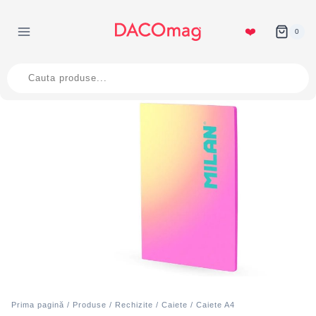
Skip
to
❤️
0
content
Products
search
Prima pagină
/
Produse
/
Rechizite
/
Caiete
/
Caiete A4