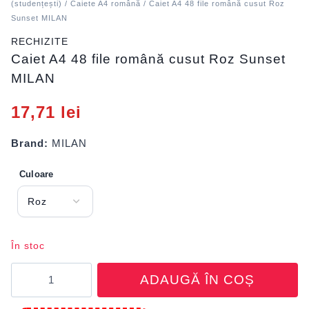
(studențești)
/
Caiete A4 română
/ Caiet A4 48 file română cusut Roz
Sunset MILAN
RECHIZITE
Caiet A4 48 file română cusut Roz Sunset
MILAN
17,71
lei
Brand:
MILAN
Culoare
În stoc
Cantitate
ADAUGĂ ÎN COȘ
Caiet
A4