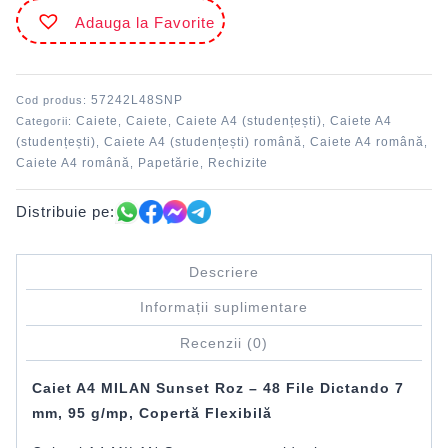
48
Adauga la Favorite
file
română
cusut
Roz
57242L48SNP
Cod produs:
Sunset
Caiete
Caiete
Caiete A4 (studențești)
Caiete A4
Categorii:
,
,
,
MILAN
(studențești)
Caiete A4 (studențești) română
Caiete A4 română
,
,
,
Caiete A4 română
Papetărie
Rechizite
,
,
Distribuie pe:
Descriere
Informații suplimentare
Recenzii (0)
Caiet A4 MILAN Sunset Roz – 48 File Dictando 7
mm, 95 g/mp, Copertă Flexibilă