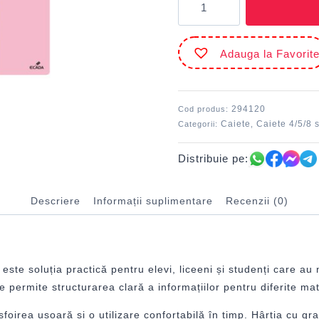
Caiet
A4
120
Adauga la Favorit
file
4
subiecte
ECADA
294120
Cod produs:
Caiete
Caiete 4/5/8 
Categorii:
,
Distribuie pe:
Descriere
Informații suplimentare
Recenzii (0)
, este soluția practică pentru elevi, liceeni și studenți care a
 permite structurarea clară a informațiilor pentru diferite mat
sfoirea ușoară și o utilizare confortabilă în timp. Hârtia cu g