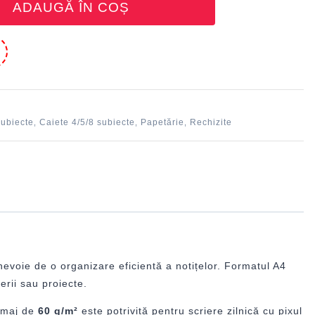
ADAUGĂ ÎN COȘ
e
subiecte
Caiete 4/5/8 subiecte
Papetărie
Rechizite
,
,
,
u nevoie de o organizare eficientă a notițelor. Formatul A4
erii sau proiecte.
ramaj de
60 g/m²
este potrivită pentru scriere zilnică cu pixul