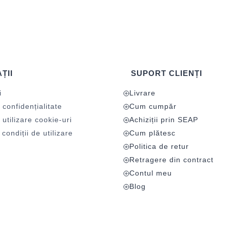
ȚII
SUPORT CLIENȚI
i
Livrare
 confidențialitate
Cum cumpăr
 utilizare cookie-uri
Achiziții prin SEAP
condiții de utilizare
Cum plătesc
Politica de retur
Retragere din contract
Contul meu
Blog