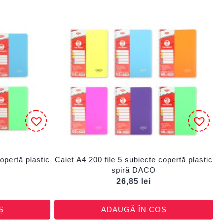
opertă plastic
Caiet A4 200 file 5 subiecte copertă plastic
spiră DACO
26,85
lei
Ș
ADAUGĂ ÎN COȘ