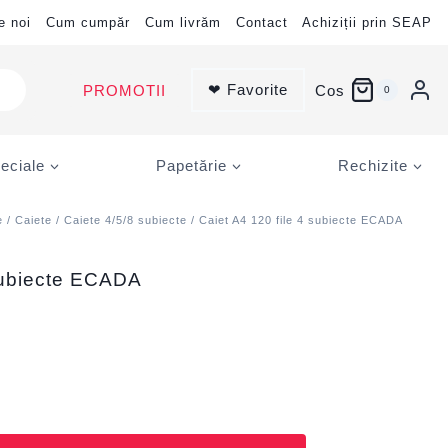
e noi
Cum cumpăr
Cum livrăm
Contact
Achiziții prin SEAP
❤ Favorite
PROMOTII
Cos
0
eciale
Papetărie
Rechizite
e
/
Caiete
/
Caiete 4/5/8 subiecte
/ Caiet A4 120 file 4 subiecte ECADA
 subiecte ECADA