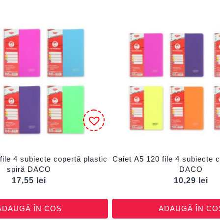
file 4 subiecte copertă plastic
Caiet A5 120 file 4 subiecte c
spiră DACO
DACO
17,55
lei
10,29
lei
ADAUGĂ ÎN COȘ
ADAUGĂ ÎN CO