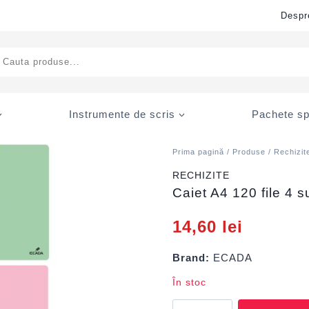
Despr
ducts
rch
Instrumente de scris
Pachete sp
Prima pagină
/
Produse
/
Rechizit
RECHIZITE
Caiet A4 120 file 4
14,60
lei
Brand:
ECADA
În stoc
Cantitate