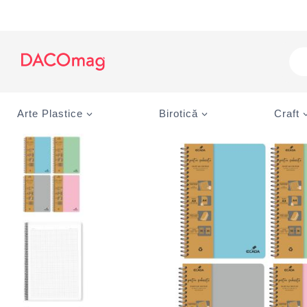
Skip
to
content
Pro
sea
Arte Plastice
Birotică
Craft