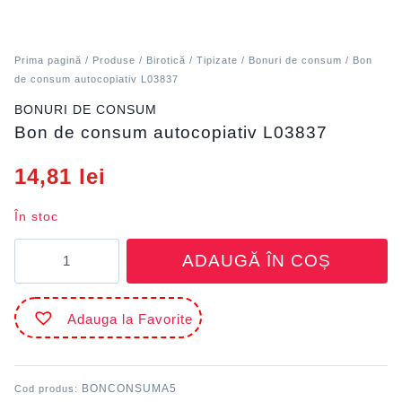
Prima pagină
/
Produse
/
Birotică
/
Tipizate
/
Bonuri de consum
/ Bon
de consum autocopiativ L03837
BONURI DE CONSUM
Bon de consum autocopiativ L03837
14,81
lei
În stoc
Cantitate
ADAUGĂ ÎN COȘ
Bon
de
consum
Adauga la Favorite
autocopiativ
L03837
BONCONSUMA5
Cod produs: