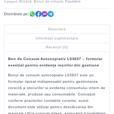
Birotică
Bonuri de consum
Papetărie
Categorii:
,
,
Distribuie pe:
Descriere
Informații suplimentare
Recenzii (0)
Bon de Consum Autocopiativ L03837 – formular
esențial pentru evidența ieșirilor din gestiune
Bonul de consum autocopiativ L03837 este un
formular tipizat indispensabil pentru gestionarea
corectă a stocurilor și evidența consumului intern de
materiale, produse sau consumabile. Conceput
conform practicilor contabile curente, acest
document este utilizat pentru descărcarea din
magazie către consum intern, asigurând trasabilitate