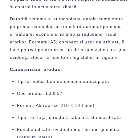
și control în activitatea zilnică.
Datorită sistemului autocopiativ, datele completate
pe primul exemplar se transferă automat pe copia
următoare, economisind timp și reducând riscul
erorilor. Formatul A5, compact și ușor de arhivat, îl
face potrivit pentru orice tip de organizație care ține
evidența stocurilor conform legislației în vigoare.
Caracteristici produs:
Tip formular: bon de consum autocopiativ
Cod produs: L03837
Format: A5 (aprox. 210 × 148 mm)
Tipărire: față, structură tabelară standardizată
Funcționalitate: evidența ieșirilor din gestiune
(consum intern)