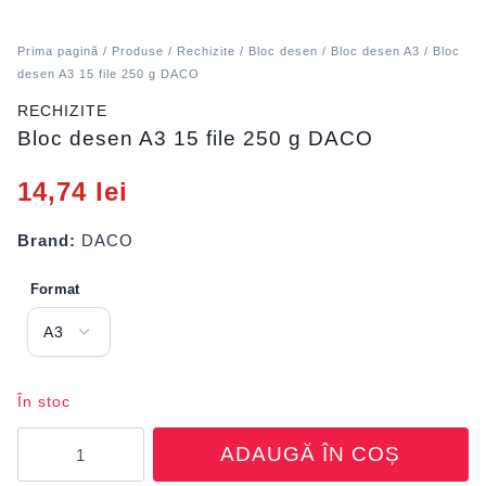
Prima pagină
/
Produse
/
Rechizite
/
Bloc desen
/
Bloc desen A3
/ Bloc
desen A3 15 file 250 g DACO
RECHIZITE
Bloc desen A3 15 file 250 g DACO
14,74
lei
Brand:
DACO
Format
În stoc
Cantitate
ADAUGĂ ÎN COȘ
Bloc
desen