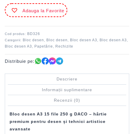
A3
Adauga la Favorite
15
file
250
g
BD326
Cod produs:
DACO
Bloc desen
Bloc desen
Bloc desen A3
Bloc desen A3
Categorii:
,
,
,
,
Bloc desen A3
Papetărie
Rechizite
,
,
Distribuie pe:
Descriere
Informații suplimentare
Recenzii (0)
Bloc desen A3 15 file 250 g DACO – hârtie
premium pentru desen și tehnici artistice
avansate