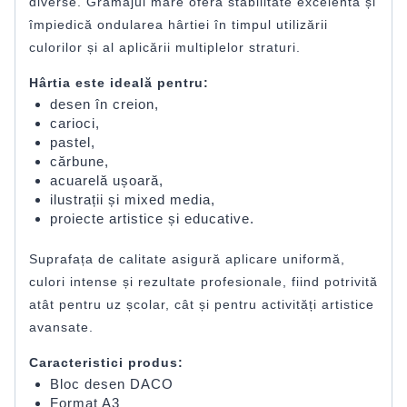
diverse. Gramajul mare oferă stabilitate excelentă și
împiedică ondularea hârtiei în timpul utilizării
culorilor și al aplicării multiplelor straturi.
Hârtia este ideală pentru:
desen în creion,
carioci,
pastel,
cărbune,
acuarelă ușoară,
ilustrații și mixed media,
proiecte artistice și educative.
Suprafața de calitate asigură aplicare uniformă,
culori intense și rezultate profesionale, fiind potrivită
atât pentru uz școlar, cât și pentru activități artistice
avansate.
Caracteristici produs:
Bloc desen DACO
Format A3