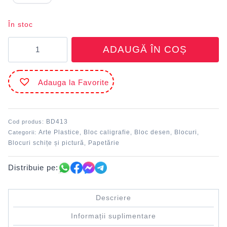
În stoc
Cantitate
ADAUGĂ ÎN COȘ
Bloc
A4
caligrafie
Adauga la Favorite
50
file
DACO
BD413
Cod produs:
Arte Plastice
Bloc caligrafie
Bloc desen
Blocuri
Categorii:
,
,
,
,
Blocuri schițe și pictură
Papetărie
,
Distribuie pe:
Descriere
Informații suplimentare