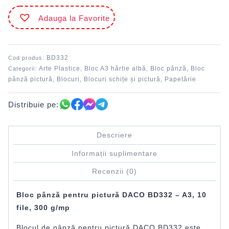
pânză
Adauga la Favorite
pictură
300
g
10
BD332
Cod produs:
coli
Arte Plastice
Bloc A3 hârtie albă
Bloc pânză
Bloc
Categorii:
,
,
,
BD332
pânză pictură
Blocuri
Blocuri schițe și pictură
Papetărie
,
,
,
Distribuie pe:
Descriere
Informații suplimentare
Recenzii (0)
Bloc pânză pentru pictură DACO BD332 – A3, 10
file, 300 g/mp
Blocul de pânză pentru pictură DACO BD332 este