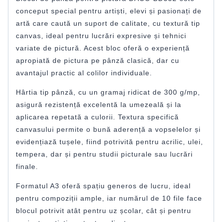
conceput special pentru artiști, elevi și pasionați de
artă care caută un suport de calitate, cu textură tip
canvas, ideal pentru lucrări expresive și tehnici
variate de pictură. Acest bloc oferă o experiență
apropiată de pictura pe pânză clasică, dar cu
avantajul practic al colilor individuale.
Hârtia tip pânză, cu un gramaj ridicat de 300 g/mp,
asigură rezistență excelentă la umezeală și la
aplicarea repetată a culorii. Textura specifică
canvasului permite o bună aderență a vopselelor și
evidențiază tușele, fiind potrivită pentru acrilic, ulei,
tempera, dar și pentru studii picturale sau lucrări
finale.
Formatul A3 oferă spațiu generos de lucru, ideal
pentru compoziții ample, iar numărul de 10 file face
blocul potrivit atât pentru uz școlar, cât și pentru