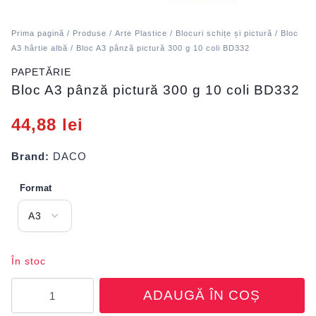
Prima pagină
/
Produse
/
Arte Plastice
/
Blocuri schițe și pictură
/
Bloc
A3 hârtie albă
/ Bloc A3 pânză pictură 300 g 10 coli BD332
PAPETĂRIE
Bloc A3 pânză pictură 300 g 10 coli BD332
44,88
lei
Brand:
DACO
Format
În stoc
Cantitate
ADAUGĂ ÎN COȘ
Bloc
A3