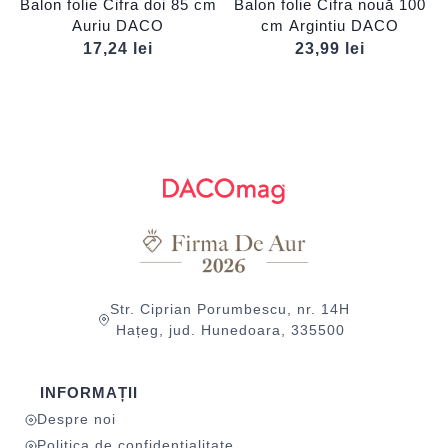
Balon folie Cifra doi 85 cm
Balon folie Cifra nouă 100
Auriu DACO
cm Argintiu DACO
17,24
lei
23,99
lei
Str. Ciprian Porumbescu, nr. 14H
Hațeg, jud. Hunedoara, 335500
INFORMAȚII
Despre noi
Politica de confidențialitate