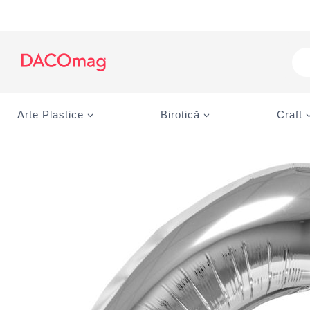
Skip
to
content
Pro
sea
Arte Plastice
Birotică
Craft