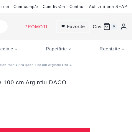
e noi
Cum cumpăr
Cum livrăm
Contact
Achiziții prin SEAP
❤ Favorite
PROMOTII
Cos
0
eciale
Papetărie
Rechizite
alon folie Cifra șase 100 cm Argintiu DACO
se 100 cm Argintiu DACO