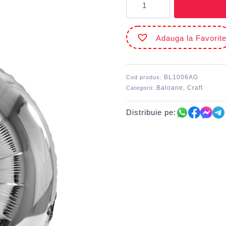
Balon
folie
Cifra
Adauga la Favorit
șase
100
cm
Argintiu
BL1006AG
Cod produs:
DACO
Baloane
Craft
Categorii:
,
Distribuie pe: