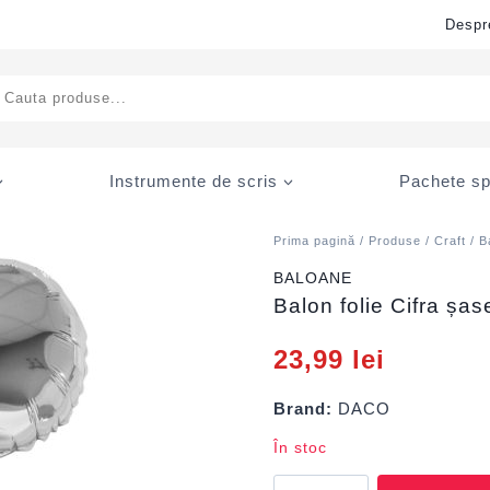
Despr
ducts
rch
Instrumente de scris
Pachete sp
Prima pagină
/
Produse
/
Craft
/ B
BALOANE
Balon folie Cifra șa
23,99
lei
Brand:
DACO
În stoc
Cantitate