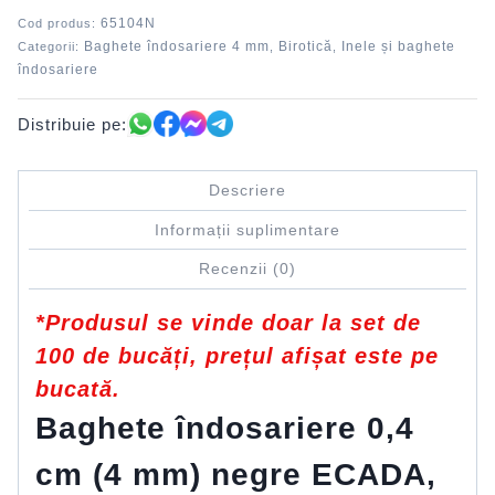
65104N
Cod produs:
Baghete îndosariere 4 mm
Birotică
Inele și baghete
Categorii:
,
,
îndosariere
Distribuie pe:
Descriere
Informații suplimentare
Recenzii (0)
*Produsul se vinde doar la set de
100 de bucăți, prețul afișat este pe
bucată.
Baghete îndosariere 0,4
cm (4 mm) negre ECADA,