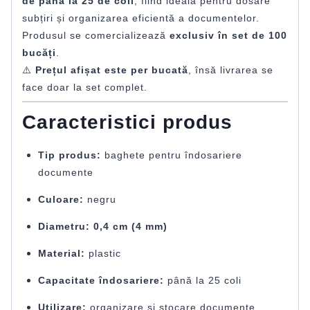
de până la 25 de coli
, fiind ideală pentru dosare
subțiri și organizarea eficientă a documentelor.
Produsul se comercializează
exclusiv în set de 100
bucăți
.
⚠️
Prețul afișat este per bucată
, însă livrarea se
face doar la set complet.
Caracteristici produs
Tip produs:
baghete pentru îndosariere
documente
Culoare:
negru
Diametru:
0,4 cm (4 mm)
Material:
plastic
Capacitate îndosariere:
până la 25 coli
Utilizare:
organizare și stocare documente