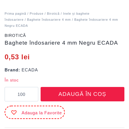
Prima pagină
/
Produse
/
Birotică
/
Inele și baghete
îndosariere
/
Baghete îndosariere 4 mm
/ Baghete îndosariere 4 mm
Negru ECADA
BIROTICĂ
Baghete îndosariere 4 mm Negru ECADA
0,53
lei
Brand:
ECADA
În stoc
Cantitate
ADAUGĂ ÎN COȘ
Baghete
îndosariere
4
Adauga la Favorite
mm
Negru
ECADA