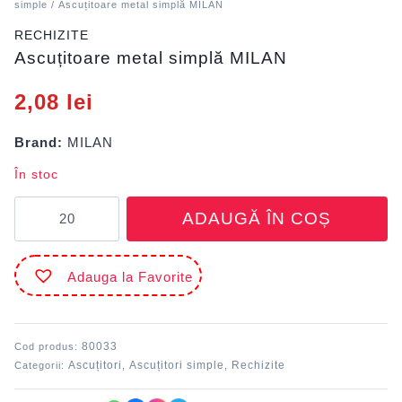
simple
/ Ascuțitoare metal simplă MILAN
RECHIZITE
Ascuțitoare metal simplă MILAN
2,08
lei
Brand:
MILAN
În stoc
Cantitate
ADAUGĂ ÎN COȘ
Ascuțitoare
metal
simplă
Adauga la Favorite
MILAN
80033
Cod produs:
Ascuțitori
Ascuțitori simple
Rechizite
Categorii:
,
,