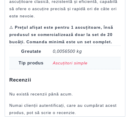
ascuțitoare clasică, rezistentă și eficientă, capabilă
să ofere o ascuțire precisă și rapidă ori de câte ori
este nevoie.
⚠️
Prețul afișat este pentru 1 ascuțitoare, însă
produsul se comercializează doar la set de 20
bucăți.
Comanda minimă este un set complet.
Greutate
0,0056500 kg
Tip produs
Ascuțitori simple
Recenzii
Nu există recenzii până acum.
Numai clienții autentificați, care au cumpărat acest
produs, pot să scrie o recenzie.