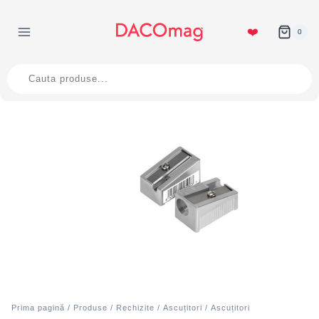
Skip
to
❤️
0
content
Products
search
Prima pagină
/
Produse
/
Rechizite
/
Ascuțitori
/
Ascuțitori