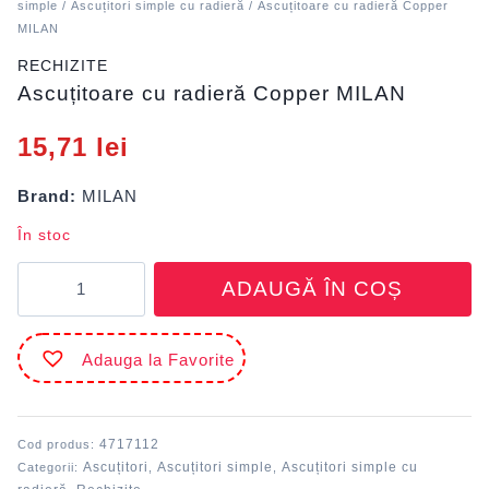
simple
/
Ascuțitori simple cu radieră
/ Ascuțitoare cu radieră Copper
MILAN
RECHIZITE
Ascuțitoare cu radieră Copper MILAN
15,71
lei
Brand:
MILAN
În stoc
Cantitate
ADAUGĂ ÎN COȘ
Ascuțitoare
cu
radieră
Adauga la Favorite
Copper
MILAN
4717112
Cod produs:
Ascuțitori
Ascuțitori simple
Ascuțitori simple cu
Categorii:
,
,