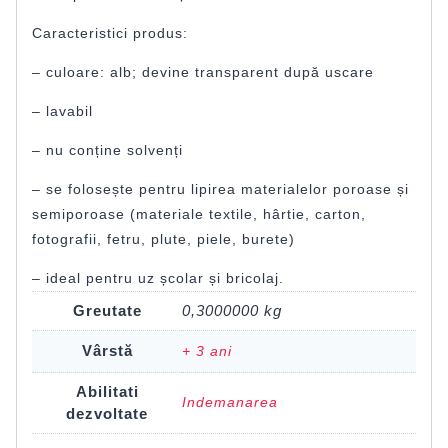
Caracteristici produs:
– culoare: alb; devine transparent după uscare
– lavabil
– nu conține solvenți
– se folosește pentru lipirea materialelor poroase și
semiporoase (materiale textile, hârtie, carton,
fotografii, fetru, plute, piele, burete)
– ideal pentru uz școlar și bricolaj.
Greutate
0,3000000 kg
Vârstă
+ 3 ani
Abilitati
Indemanarea
dezvoltate