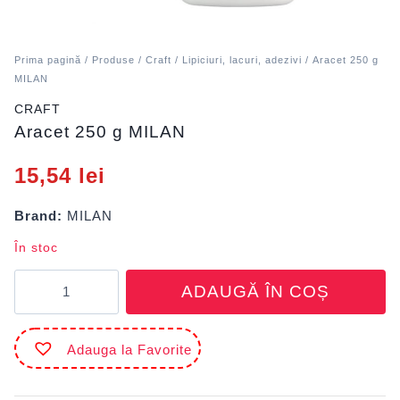
Prima pagină
/
Produse
/
Craft
/
Lipiciuri, lacuri, adezivi
/ Aracet 250 g
MILAN
CRAFT
Aracet 250 g MILAN
15,54
lei
Brand:
MILAN
În stoc
Cantitate
ADAUGĂ ÎN COȘ
Aracet
250
g
Adauga la Favorite
MILAN