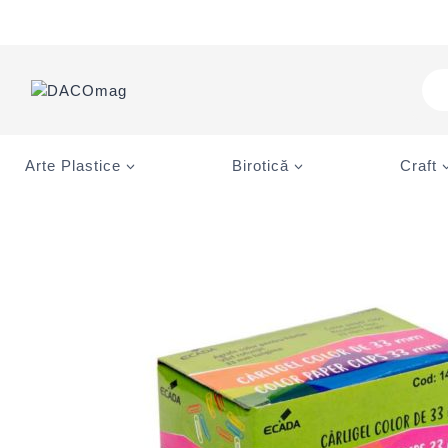
Skip
to
content
Pro
sea
Arte Plastice
Birotică
Craft