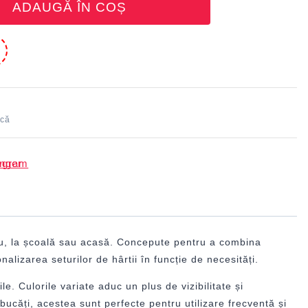
ADAUGĂ ÎN COȘ
e
ică
ou, la școală sau acasă. Concepute pentru a combina
lizarea seturilor de hârtii în funcție de necesități.
le. Culorile variate aduc un plus de vizibilitate și
ucăți, acestea sunt perfecte pentru utilizare frecventă și