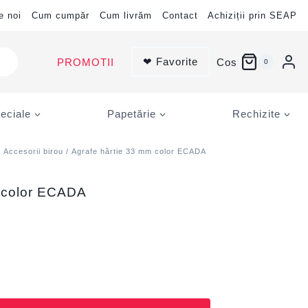
e noi
Cum cumpăr
Cum livrăm
Contact
Achiziții prin SEAP
❤ Favorite
PROMOTII
Cos
0
eciale
Papetărie
Rechizite
/
Accesorii birou
/ Agrafe hârtie 33 mm color ECADA
m color ECADA