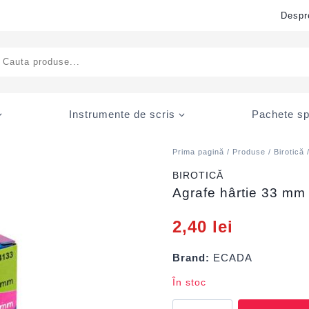
Despr
ducts
rch
Instrumente de scris
Pachete sp
Prima pagină
/
Produse
/
Birotică
BIROTICĂ
Agrafe hârtie 33 m
2,40
lei
Brand:
ECADA
În stoc
Cantitate