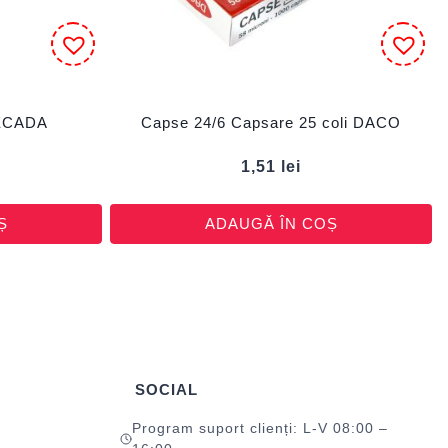
 ECADA
Capse 24/6 Capsare 25 coli DACO
1,51
lei
Ș
ADAUGĂ ÎN COȘ
SOCIAL
Program suport clienți: L-V 08:00 –