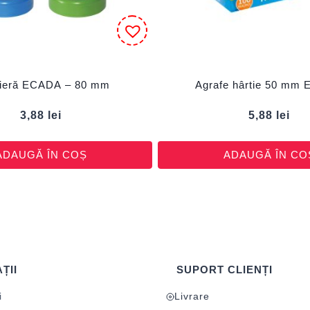
tieră ECADA – 80 mm
Agrafe hârtie 50 mm
3,88
lei
5,88
lei
ADAUGĂ ÎN COȘ
ADAUGĂ ÎN CO
ȚII
SUPORT CLIENȚI
i
Livrare