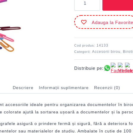
Agrafe
hârtie
33
Adauga la Favorit
mm
color
ECADA
14133
Cod produs:
Accesorii birou
Birot
Categorii:
,
Distribuie pe:
Descriere
Informații suplimentare
Recenzii (0)
nt accesoriile ideale pentru organizarea documentelor în bir
 colorate ajută la sortarea ușoară a documentelor și la persona
grafele asigură o prindere fermă și sigură, fără a deteriora foi
mentelor sau materialelor de studiu. Ambalate în cutie de 100 b