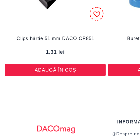
Clips hârtie 51 mm DACO CP851
Bure
1,31
lei
ADAUGĂ ÎN COȘ
INFORMA
Despre no