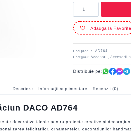
Cantitate
Accesorii
craft
-
Adauga la Favorit
AD764
Paiete
de
Crăciun
AD764
Cod produs:
DACO
Accesorii
Accesorii p
Categorii:
,
Distribuie pe:
Descriere
Informații suplimentare
Recenzii (0)
Crăciun DACO AD764
ente decorative ideale pentru proiecte creative și decorațiuni
rsonalizarea felicitărilor, ornamentelor, decorațiunilor handma