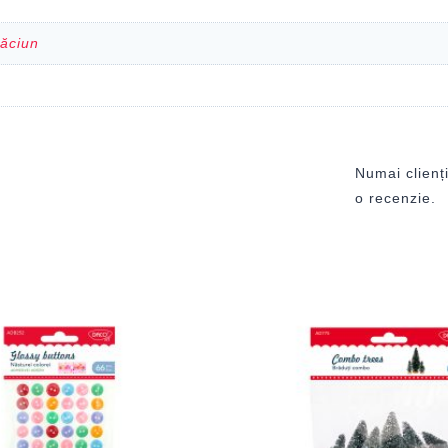
răciun
Numai clienți
o recenzie.