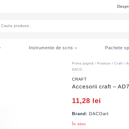
Despr
ducts
rch
Instrumente de scris
Pachete sp
Prima pagină
/
Produse
/
Craft
/
A
DACO
CRAFT
Accesorii craft – A
11,28
lei
Brand:
DACOart
În stoc