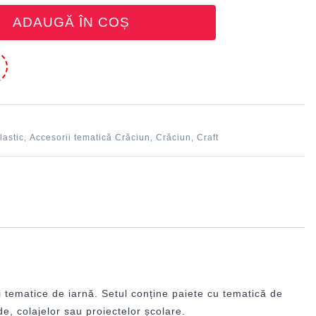
ADAUGĂ ÎN COȘ
e
lastic
Accesorii tematică Crăciun
Crăciun
Craft
,
,
,
 tematice de iarnă. Setul conține paiete cu tematică de
de, colajelor sau proiectelor școlare.