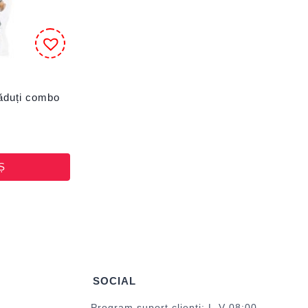
ăduți combo
Ș
SOCIAL
Program suport clienți: L-V 08:00 –