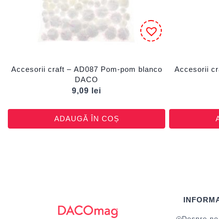
Accesorii craft – AD087 Pom-pom blanco
Accesorii cr
DACO
9,09
lei
ADAUGĂ ÎN COȘ
INFORMA
Despre no