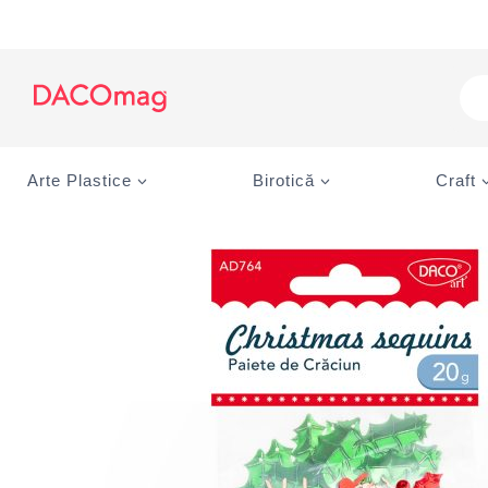
Skip
to
content
Pro
sea
Arte Plastice
Birotică
Craft