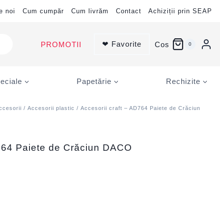
e noi
Cum cumpăr
Cum livrăm
Contact
Achiziții prin SEAP
❤ Favorite
PROMOTII
Cos
0
eciale
Papetărie
Rechizite
ccesorii
/
Accesorii plastic
/ Accesorii craft – AD764 Paiete de Crăciun
D764 Paiete de Crăciun DACO