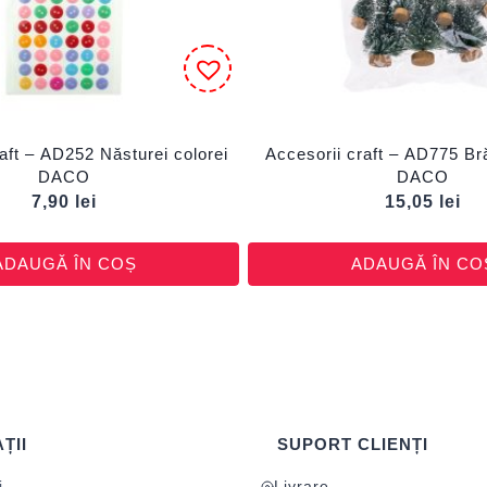
aft – AD252 Năsturei colorei
Accesorii craft – AD775 Br
DACO
DACO
7,90
lei
15,05
lei
ADAUGĂ ÎN COȘ
ADAUGĂ ÎN CO
ȚII
SUPORT CLIENȚI
i
Livrare