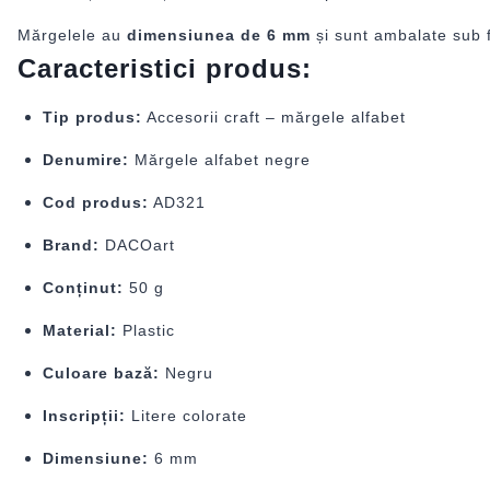
Mărgelele au
dimensiunea de 6 mm
și sunt ambalate sub
Caracteristici produs:
Tip produs:
Accesorii craft – mărgele alfabet
Denumire:
Mărgele alfabet negre
Cod produs:
AD321
Brand:
DACOart
Conținut:
50 g
Material:
Plastic
Culoare bază:
Negru
Inscripții:
Litere colorate
Dimensiune:
6 mm