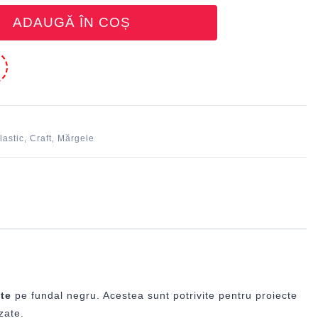
ADAUGĂ ÎN COȘ
e
lastic
Craft
Mărgele
,
,
ate
pe fundal negru. Acestea sunt potrivite pentru proiecte
zate.