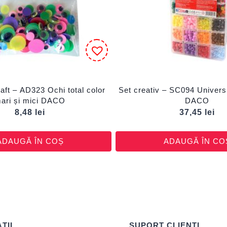
aft – AD323 Ochi total color
Set creativ – SC094 Univers
mari și mici DACO
DACO
8,48
lei
37,45
lei
ADAUGĂ ÎN COȘ
ADAUGĂ ÎN CO
ȚII
SUPORT CLIENȚI