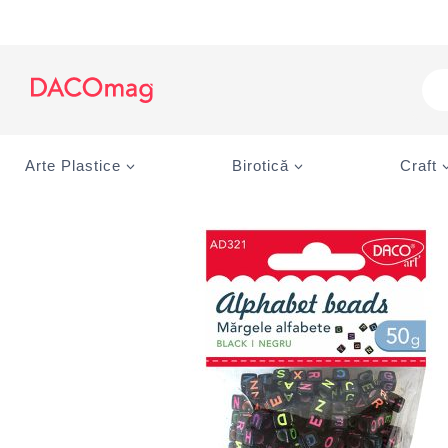
Skip
to
content
Pro
sea
Arte Plastice
Birotică
Craft