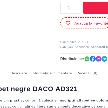
Cantitate
Accesorii
craft
-
Adauga la Favorit
AD321
Mărgele
alfabet
negre
AD321
Cod produs:
DACO
Accesorii
Accesorii p
Categorii:
,
Distribuie pe:
Descriere
Informații suplimentare
Recenzii (0)
fabet negre DACO AD321
te din
plastic
, cu formă cubică și
inscripții alfabetice color
mesaje, combinații de litere sau elemente decorative personali