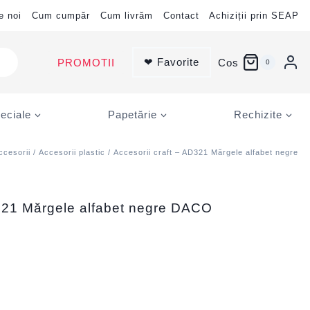
e noi
Cum cumpăr
Cum livrăm
Contact
Achiziții prin SEAP
❤ Favorite
PROMOTII
Cos
0
eciale
Papetărie
Rechizite
ccesorii
/
Accesorii plastic
/ Accesorii craft – AD321 Mărgele alfabet negre
D321 Mărgele alfabet negre DACO