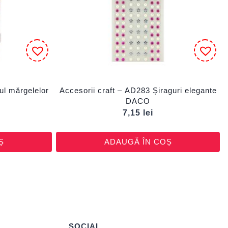
ul mărgelelor
Accesorii craft – AD283 Șiraguri elegante
DACO
7,15
lei
Ș
ADAUGĂ ÎN COȘ
SOCIAL