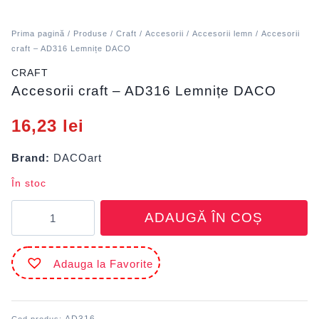
Prima pagină
/
Produse
/
Craft
/
Accesorii
/
Accesorii lemn
/ Accesorii
craft – AD316 Lemnițe DACO
CRAFT
Accesorii craft – AD316 Lemnițe DACO
16,23
lei
Brand:
DACOart
În stoc
Cantitate
ADAUGĂ ÎN COȘ
Accesorii
craft
-
Adauga la Favorite
AD316
Lemnițe
DACO