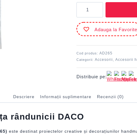
Cantitate
Accesorii
craft
-
Adauga la Favorit
AD265
Rochița
rândunicii
DACO
AD265
Cod produs:
Accesorii
Accesorii h
Categorii:
,
Distribuie pe:
Descriere
Informații suplimentare
Recenzii (0)
ița rândunicii DACO
265)
este destinat proiectelor creative și decorațiunilor handma