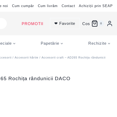
e noi
Cum cumpăr
Cum livrăm
Contact
Achiziții prin SEAP
❤ Favorite
PROMOTII
Cos
0
eciale
Papetărie
Rechizite
ccesorii
/
Accesorii hârtie
/ Accesorii craft – AD265 Rochița rândunicii
D265 Rochița rândunicii DACO