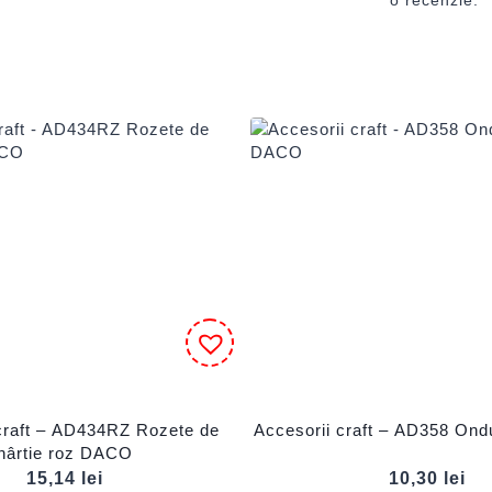
craft – AD434RZ Rozete de
Accesorii craft – AD358 On
hârtie roz DACO
15,14
lei
10,30
lei