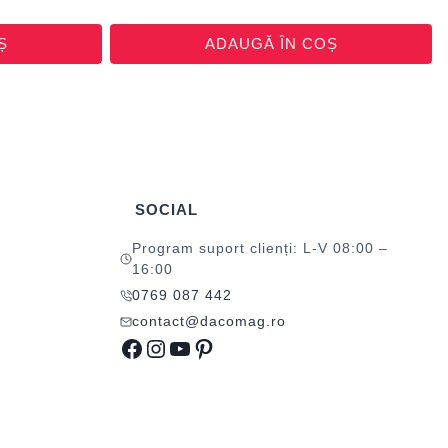
Ș
ADAUGĂ ÎN COȘ
SOCIAL
Program suport clienți: L-V 08:00 –
16:00
0769 087 442
contact@dacomag.ro
Facebook
Instagram
YouTube
Pinterest