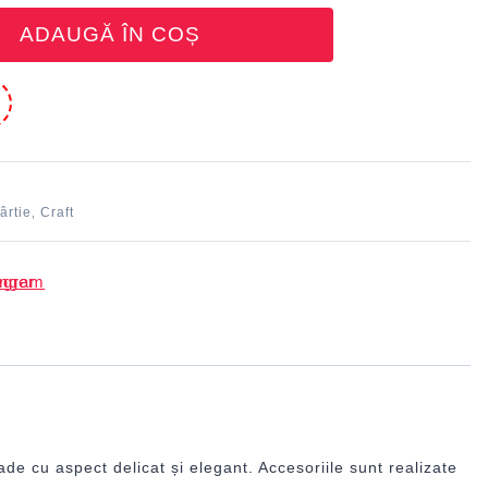
ADAUGĂ ÎN COȘ
e
ârtie
Craft
,
de cu aspect delicat și elegant. Accesoriile sunt realizate