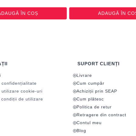
ADAUGĂ ÎN COȘ
ADAUGĂ ÎN CO
ȚII
SUPORT CLIENȚI
i
Livrare
 confidențialitate
Cum cumpăr
 utilizare cookie-uri
Achiziții prin SEAP
condiții de utilizare
Cum plătesc
Politica de retur
Retragere din contract
Contul meu
Blog