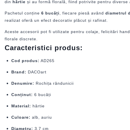
din
hârtie
și au formă florală, fiind potrivite pentru diverse a
Pachetul conține
6 bucăți
, fiecare piesă având
diametrul 
realizat oferă un efect decorativ plăcut și rafinat.
Aceste accesorii pot fi utilizate pentru colaje, felicitări h
florale discrete.
Caracteristici produs:
Cod produs:
AD265
Brand:
DACOart
Denumire:
Rochița rândunicii
Conținut:
6 bucăți
Material:
hârtie
Culoare:
alb, auriu
Diametru:
3,7 cm