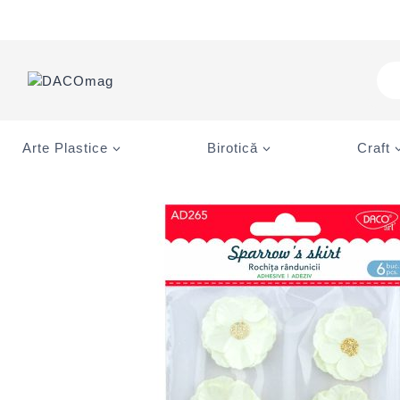
Skip
to
content
Pro
sea
Arte Plastice
Birotică
Craft