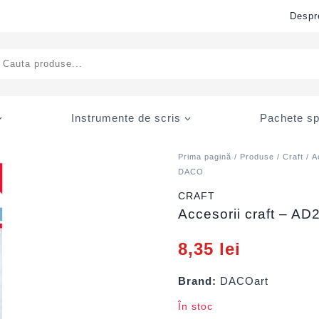
Despr
ducts
rch
Instrumente de scris
Pachete sp
Prima pagină
/
Produse
/
Craft
/
A
DACO
CRAFT
Accesorii craft – A
8,35
lei
Brand:
DACOart
În stoc