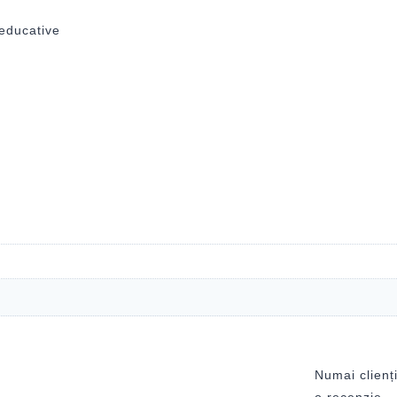
 educative
Numai clienți
o recenzie.