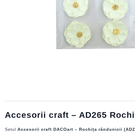
Accesorii craft – AD265 Roch
Setul
Accesorii craft DACOart – Rochița rândunicii (AD