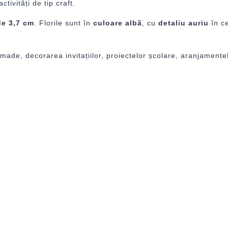
ctivități de tip craft.
de 3,7 cm
. Florile sunt în
culoare albă
, cu
detaliu auriu
în c
andmade, decorarea invitațiilor, proiectelor școlare, aranjament