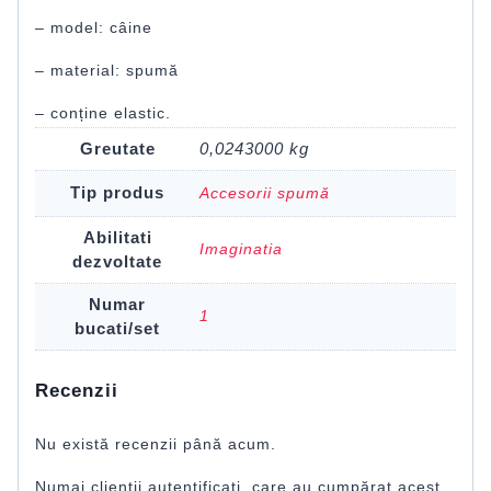
– model: câine
– material: spumă
– conține elastic.
Greutate
0,0243000 kg
Tip produs
Accesorii spumă
Abilitati
Imaginatia
dezvoltate
Numar
1
bucati/set
Recenzii
Nu există recenzii până acum.
Numai clienții autentificați, care au cumpărat acest