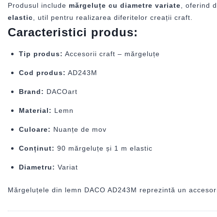
Produsul include
mărgeluțe cu diametre variate
, oferind 
elastic
, util pentru realizarea diferitelor creații craft.
Caracteristici produs:
Tip produs:
Accesorii craft – mărgeluțe
Cod produs:
AD243M
Brand:
DACOart
Material:
Lemn
Culoare:
Nuanțe de mov
Conținut:
90 mărgeluțe și 1 m elastic
Diametru:
Variat
Mărgeluțele din lemn DACO AD243M reprezintă un accesoriu pr