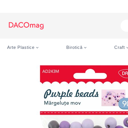
Skip
to
content
Pro
sea
Arte Plastice
Birotică
Craft