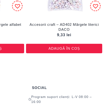
gele alfabet
Accesorii craft – AD402 Mărgele literici
DACO
9,33
lei
Ș
ADAUGĂ ÎN COȘ
SOCIAL
Program suport clienți: L-V 08:00 –
16:00