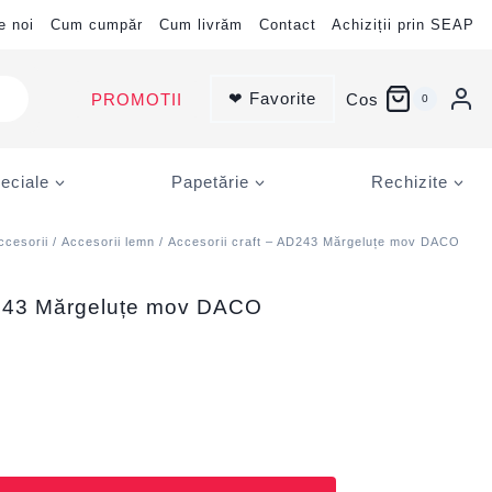
e noi
Cum cumpăr
Cum livrăm
Contact
Achiziții prin SEAP
❤ Favorite
PROMOTII
Cos
0
eciale
Papetărie
Rechizite
ccesorii
/
Accesorii lemn
/ Accesorii craft – AD243 Mărgeluțe mov DACO
D243 Mărgeluțe mov DACO