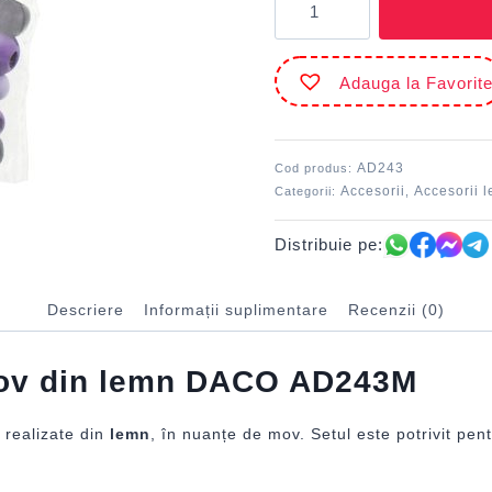
Accesorii
craft
-
Adauga la Favorit
AD243
Mărgeluțe
mov
DACO
AD243
Cod produs:
Accesorii
Accesorii 
Categorii:
,
Distribuie pe:
Descriere
Informații suplimentare
Recenzii (0)
 mov din lemn DACO AD243M
 realizate din
lemn
, în nuanțe de mov. Setul este potrivit pen