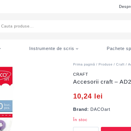
Despr
ducts
rch
Instrumente de scris
Pachete sp
Prima pagină
/
Produse
/
Craft
/
A
CRAFT
Accesorii craft – A
10,24
lei
Brand:
DACOart
În stoc
Cantitate