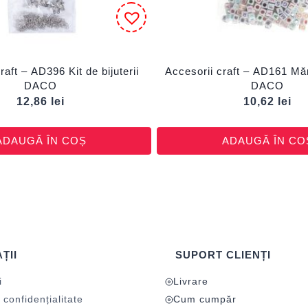
raft – AD396 Kit de bijuterii
Accesorii craft – AD161 Măr
DACO
DACO
12,86
lei
10,62
lei
ADAUGĂ ÎN COȘ
ADAUGĂ ÎN CO
ȚII
SUPORT CLIENȚI
i
Livrare
 confidențialitate
Cum cumpăr