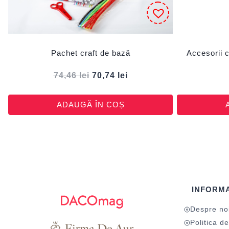
Pachet craft de bază
Accesorii c
74,46
lei
70,74
lei
ADAUGĂ ÎN COȘ
INFORMA
Despre no
Politica de