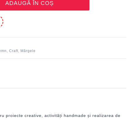
ADAUGĂ ÎN COȘ
e
lemn
Craft
Mărgele
,
,
tru proiecte creative, activități handmade și realizarea de