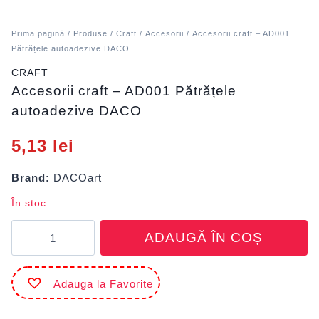
Prima pagină
/
Produse
/
Craft
/
Accesorii
/ Accesorii craft – AD001
Pătrățele autoadezive DACO
CRAFT
Accesorii craft – AD001 Pătrățele
autoadezive DACO
5,13
lei
Brand:
DACOart
În stoc
Cantitate
ADAUGĂ ÎN COȘ
Accesorii
craft
-
Adauga la Favorite
AD001
Pătrățele
autoadezive