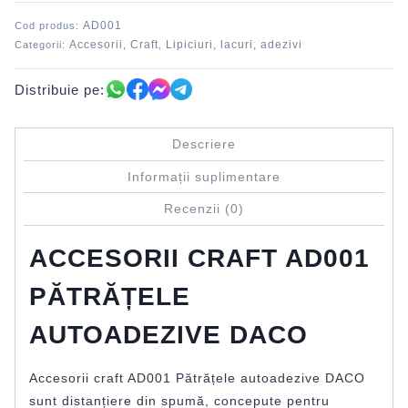
DACO
AD001
Cod produs:
Accesorii
Craft
Lipiciuri, lacuri, adezivi
Categorii:
,
,
Distribuie pe:
Descriere
Informații suplimentare
Recenzii (0)
ACCESORII CRAFT AD001
PĂTRĂȚELE
AUTOADEZIVE DACO
Accesorii craft AD001 Pătrățele autoadezive DACO
sunt distanțiere din spumă, concepute pentru