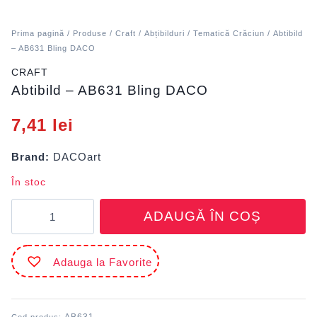
Prima pagină
/
Produse
/
Craft
/
Abțibilduri
/
Tematică Crăciun
/ Abtibild
– AB631 Bling DACO
CRAFT
Abtibild – AB631 Bling DACO
7,41
lei
Brand:
DACOart
În stoc
Cantitate
ADAUGĂ ÎN COȘ
Abtibild
-
AB631
Adauga la Favorite
Bling
DACO