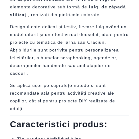
elemente decorative sub formă de
fulgi de zăpadă
stilizați
, realizați din pietricele colorate.
Designul este delicat și festiv, fiecare fulg având un
model diferit și un efect vizual deosebit, ideal pentru
proiecte cu tematică de iarnă sau Crăciun.
Abțibildurile sunt potrivite pentru personalizarea
felicitărilor, albumelor scrapbooking, agendelor,
decorațiunilor handmade sau ambalajelor de
cadouri.
Se aplică ușor pe suprafețe netede și sunt
recomandate atât pentru activități creative ale
copiilor, cât și pentru proiecte DIY realizate de
adulți.
Caracteristici produs:
Tip produs:
Abțibilduri bling