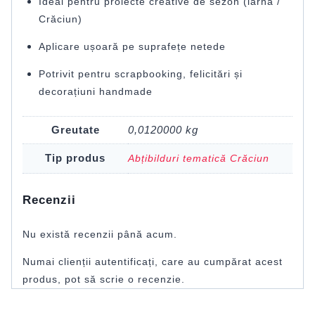
Ideal pentru proiecte creative de sezon (iarnă /
Crăciun)
Aplicare ușoară pe suprafețe netede
Potrivit pentru scrapbooking, felicitări și
decorațiuni handmade
Greutate
0,0120000 kg
Tip produs
Abțibilduri tematică Crăciun
Recenzii
Nu există recenzii până acum.
Numai clienții autentificați, care au cumpărat acest
produs, pot să scrie o recenzie.