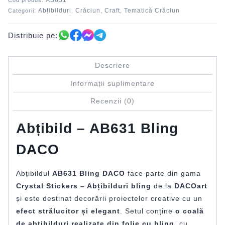
AB631
Cod produs:
Abțibilduri
Crăciun
Craft
Tematică Crăciun
Categorii:
,
,
,
Distribuie pe:
Descriere
Informații suplimentare
Recenzii (0)
Abțibild – AB631 Bling
DACO
Abțibildul
AB631 Bling DACO
face parte din gama
Crystal Stickers – Abțibilduri bling
de la
DACOart
și este destinat decorării proiectelor creative cu un
efect strălucitor și elegant
. Setul conține
o coală
de abțibilduri realizate din folie cu bling
, cu