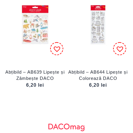
Abțibild – AB639 Lipește și
Abțibild – AB644 Lipește și
Zâmbește DACO
Colorează DACO
6,20
lei
6,20
lei