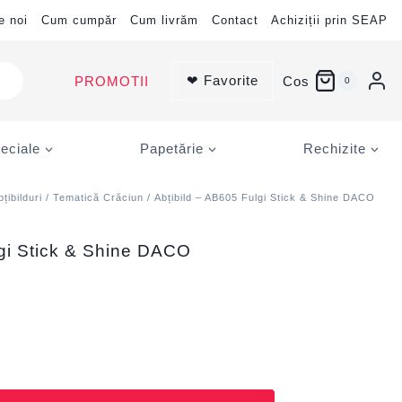
e noi
Cum cumpăr
Cum livrăm
Contact
Achiziții prin SEAP
❤ Favorite
PROMOTII
Cos
0
eciale
Papetărie
Rechizite
bțibilduri
/
Tematică Crăciun
/ Abțibild – AB605 Fulgi Stick & Shine DACO
lgi Stick & Shine DACO