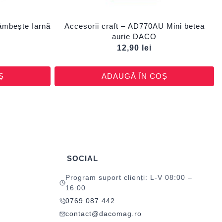
zâmbește Iarnă
Accesorii craft – AD770AU Mini betea
aurie DACO
12,90
lei
Ș
ADAUGĂ ÎN COȘ
SOCIAL
Program suport clienți: L-V 08:00 –
16:00
0769 087 442
contact@dacomag.ro