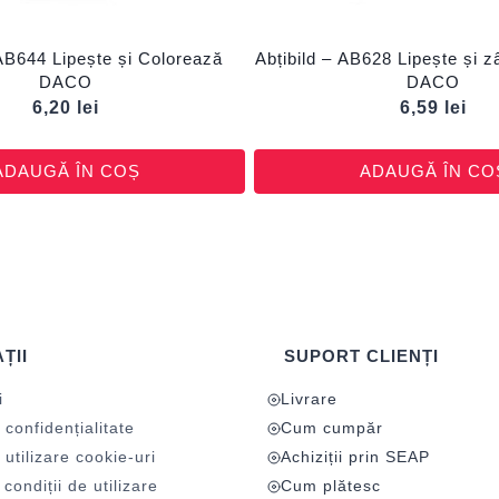
 AB644 Lipește și Colorează
Abțibild – AB628 Lipește și 
DACO
DACO
6,20
lei
6,59
lei
ADAUGĂ ÎN COȘ
ADAUGĂ ÎN CO
ȚII
SUPORT CLIENȚI
i
Livrare
 confidențialitate
Cum cumpăr
 utilizare cookie-uri
Achiziții prin SEAP
condiții de utilizare
Cum plătesc