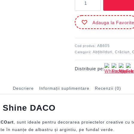
Abțibild
-
AB605
Adauga la Favorit
Fulgi
Stick
&
Shine
AB605
Cod produs:
DACO
Abțibilduri
Crăciun
Categorii:
,
,
Distribuie pe:
Descriere
Informații suplimentare
Recenzii (0)
 & Shine DACO
COart
, sunt ideale pentru decorarea proiectelor creative cu 
ate în nuanțe de albastru și argintiu, pe fundal verde.