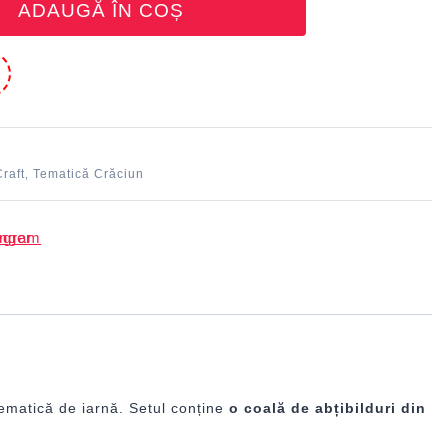
ADAUGĂ ÎN COȘ
e
Craft
Tematică Crăciun
,
tematică de iarnă. Setul conține
o coală de abțibilduri din