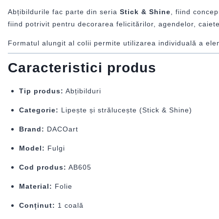
Abțibildurile fac parte din seria
Stick & Shine
, fiind conce
fiind potrivit pentru decorarea felicitărilor, agendelor, caie
Formatul alungit al colii permite utilizarea individuală a e
Caracteristici produs
Tip produs:
Abțibilduri
Categorie:
Lipește și strălucește (Stick & Shine)
Brand:
DACOart
Model:
Fulgi
Cod produs:
AB605
Material:
Folie
Conținut:
1 coală