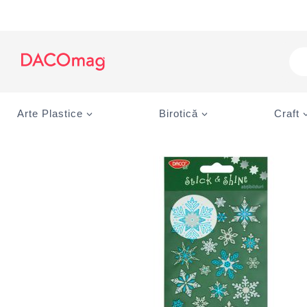
Skip
to
content
Pro
sea
Arte Plastice
Birotică
Craft