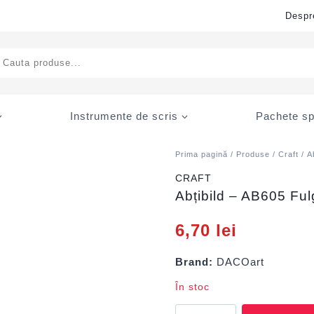
Despr
ducts
rch
Instrumente de scris
Pachete sp
Prima pagină
/
Produse
/
Craft
/
A
CRAFT
Abțibild – AB605 Fu
6,70
lei
Brand:
DACOart
În stoc
Cantitate