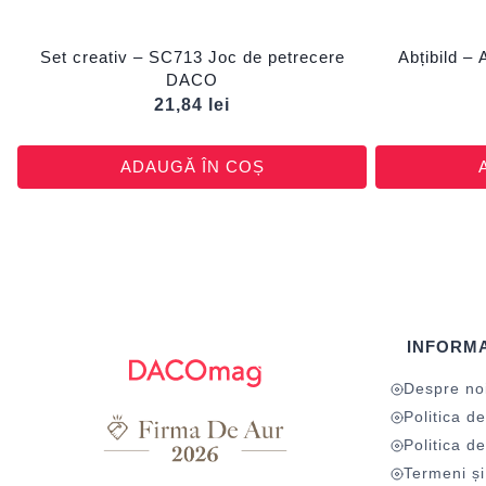
Set creativ – SC713 Joc de petrecere
Abțibild –
DACO
21,84
lei
ADAUGĂ ÎN COȘ
INFORMA
Despre no
Politica de
Politica de
Termeni și 