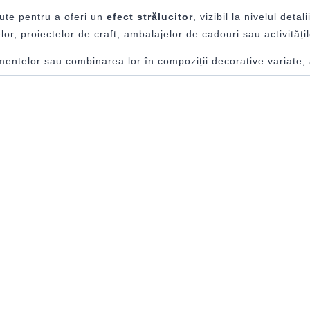
pute pentru a oferi un
efect strălucitor
, vizibil la nivelul deta
telor, proiectelor de craft, ambalajelor de cadouri sau activităț
lementelor sau combinarea lor în compoziții decorative variate,