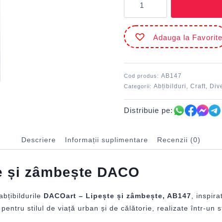
Abțibild
-
AB147
Adauga la Favorit
Paris
Lipește
și
zâmbește
AB147
Cod produs:
DACO
Abțibilduri
Craft
Div
Categorii:
,
,
Distribuie pe:
Descriere
Informații suplimentare
Recenzii (0)
te și zâmbește DACO
abțibildurile
DACOart – Lipește și zâmbește, AB147
, inspir
pentru stilul de viață urban și de călătorie, realizate într-un s