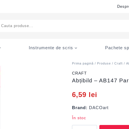
Despr
ducts
rch
Instrumente de scris
Pachete sp
Prima pagină
/
Produse
/
Craft
/
A
CRAFT
Abțibild – AB147 Pa
6,59
lei
Brand:
DACOart
În stoc
Cantitate