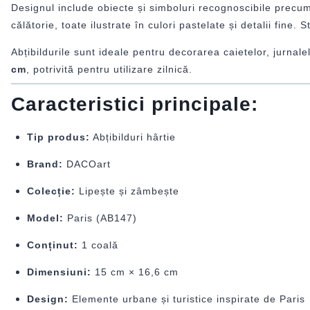
Designul include obiecte și simboluri recognoscibile precum T
călătorie, toate ilustrate în culori pastelate și detalii fine. 
Abțibildurile sunt ideale pentru decorarea caietelor, jurnale
cm
, potrivită pentru utilizare zilnică.
Caracteristici principale:
Tip produs:
Abțibilduri hârtie
Brand:
DACOart
Colecție:
Lipește și zâmbește
Model:
Paris (AB147)
Conținut:
1 coală
Dimensiuni:
15 cm × 16,6 cm
Design:
Elemente urbane și turistice inspirate de Paris