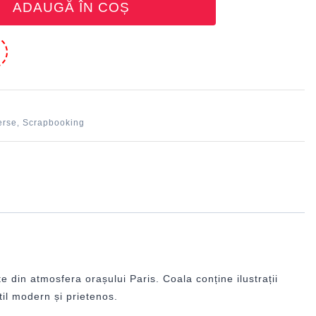
ADAUGĂ ÎN COȘ
e
erse
Scrapbooking
,
ate din atmosfera orașului Paris. Coala conține ilustrații
til modern și prietenos.