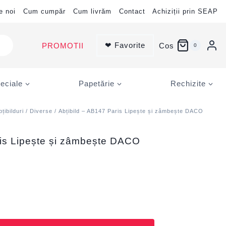
e noi
Cum cumpăr
Cum livrăm
Contact
Achiziții prin SEAP
❤ Favorite
PROMOTII
Cos
0
eciale
Papetărie
Rechizite
bțibilduri
/
Diverse
/ Abțibild – AB147 Paris Lipește și zâmbește DACO
ris Lipește și zâmbește DACO