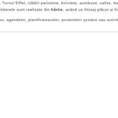
urnul Eiffel, clădiri pariziene, biciclete, autobuze, valize, b
Stickerele sunt realizate din
hârtie
, având un finisaj plăcut și f
lor, agendelor, planificatoarelor, proiectelor școlare sau activ