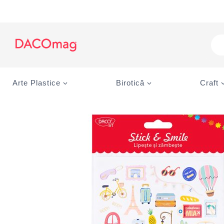
Skip
to
content
Pro
sea
Arte Plastice
Birotică
Craft