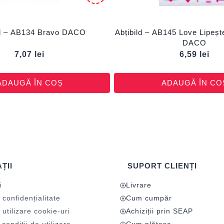
ld – AB134 Bravo DACO
Abțibild – AB145 Love Lipeșt
DACO
7,07
lei
6,59
lei
ADAUGĂ ÎN COȘ
ADAUGĂ ÎN CO
ȚII
SUPORT CLIENȚI
i
Livrare
 confidențialitate
Cum cumpăr
 utilizare cookie-uri
Achiziții prin SEAP