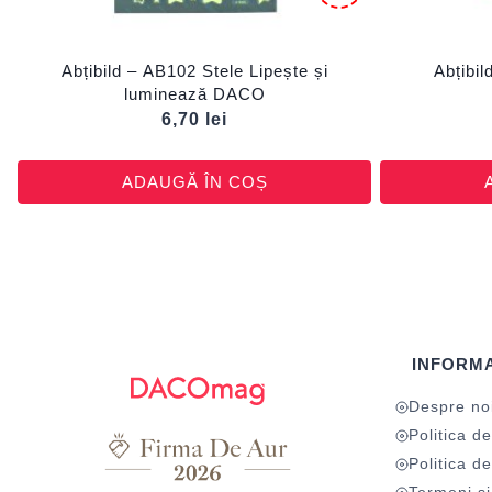
Abțibild – AB102 Stele Lipește și
Abțibi
luminează DACO
6,70
lei
ADAUGĂ ÎN COȘ
INFORMA
Despre no
Politica de
Politica de