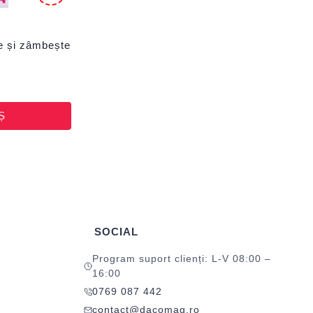
e și zâmbește
Ș
SOCIAL
Program suport clienți: L-V 08:00 –
16:00
0769 087 442
contact@dacomag.ro