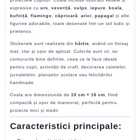
expresive cu
urs
,
veveriță
,
vulpe
,
iepure
,
koala
,
bufniță
,
flamingo
,
căprioară
,
arici
,
papagal
și alte
figurine adorabile, toate desenate într-un stil ludic și
prietenos.
Stickerele sunt realizate din
hârtie
, având un finisaj
mat, clar și ușor de aplicat. Culorile sunt vii, iar
contururile bine definite, ceea ce le face ideale
pentru copii, activități de craft, decorarea caietelor,
jurnalelelor, planșelor școlare sau felicitărilor
handmade.
Coala are dimensiunile de
10 cm × 16 cm
, fiind
compactă și ușor de manevrat, perfectă pentru
proiecte mici și medii.
Caracteristici principale: