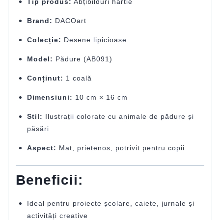
Tip produs:
Abțibilduri hârtie
Brand:
DACOart
Colecție:
Desene lipicioase
Model:
Pădure (AB091)
Conținut:
1 coală
Dimensiuni:
10 cm × 16 cm
Stil:
Ilustrații colorate cu animale de pădure și
păsări
Aspect:
Mat, prietenos, potrivit pentru copii
Beneficii:
Ideal pentru proiecte școlare, caiete, jurnale și
activități creative