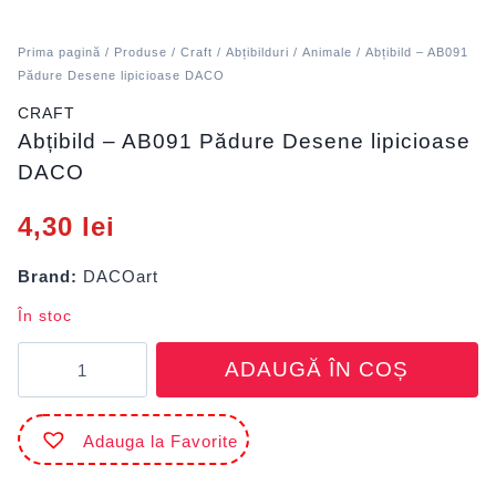
Prima pagină
/
Produse
/
Craft
/
Abțibilduri
/
Animale
/ Abțibild – AB091
Pădure Desene lipicioase DACO
CRAFT
Abțibild – AB091 Pădure Desene lipicioase
DACO
4,30
lei
Brand:
DACOart
În stoc
Cantitate
ADAUGĂ ÎN COȘ
Abțibild
-
AB091
Adauga la Favorite
Pădure
Desene
lipicioase