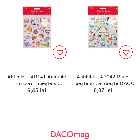
Abțibild – AB141 Animale
Abțibild – AB042 Pisici
cu corn Lipește și
Lipește și zâmbește DACO
zâmbește DACO
6,45
lei
6,07
lei