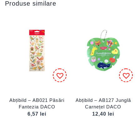
Produse similare
Abțibild – AB021 Păsări
Abțibild – AB127 Junglă
Fantezia DACO
Carnețel DACO
6,57
lei
12,40
lei