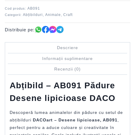
DACO
AB091
Cod produs:
Abțibilduri
Animale
Craft
Categorii:
,
,
Distribuie pe:
Descriere
Informații suplimentare
Recenzii (0)
Abțibild – AB091 Pădure
Desene lipicioase DACO
Descoperă lumea animalelor din pădure cu setul de
abțibilduri
DACOart – Desene lipicioase, AB091
,
perfect pentru a aduce culoare și creativitate în
proiectele copiilor. Coala include ilustrații vesele și