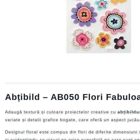
Abțibild – AB050 Flori Fabul
Adaugă textură și culoare proiectelor creative cu
abțibild
variate și detalii grafice bogate, care oferă un aspect jucăuș
Designul floral este compus din flori de diferite dimensiuni 
și evidențiindu-se vizual pe orice suprafață pe care sunt ap