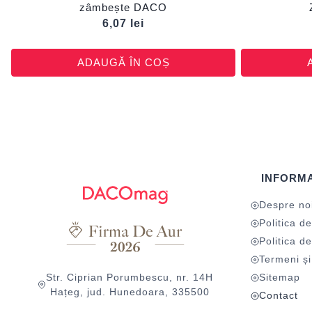
zâmbește DACO
6,07
lei
ADAUGĂ ÎN COȘ
INFORMA
Despre no
Politica de
Politica de
Termeni și 
Str. Ciprian Porumbescu, nr. 14H
Sitemap
Hațeg, jud. Hunedoara, 335500
Contact