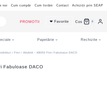
e noi
Cum cumpăr
Cum livrăm
Contact
Achiziții prin SEAP
❤ Favorite
PROMOTII
Cos
0
eciale
Papetărie
Rechizite
bțibilduri
/
Flori
/ Abțibild – AB050 Flori Fabuloase DACO
ori Fabuloase DACO