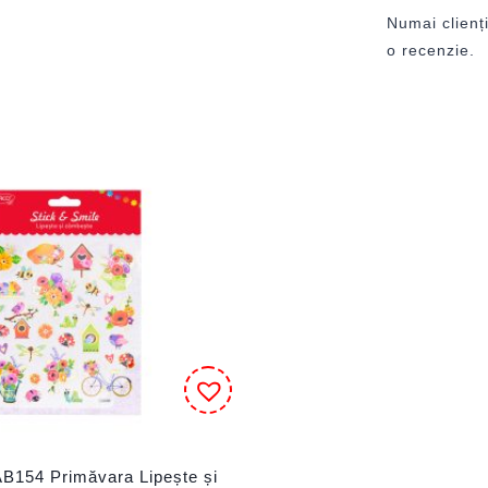
Numai clienți
o recenzie.
 AB154 Primăvara Lipește și