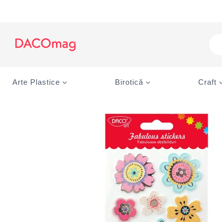
Skip
to
content
Pro
sea
Arte Plastice
Birotică
Craft