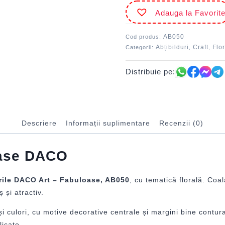
Adauga la Favorit
AB050
Cod produs:
Abțibilduri
Craft
Flor
Categorii:
,
,
Distribuie pe:
Descriere
Informații suplimentare
Recenzii (0)
oase DACO
urile DACO Art – Fabuloase, AB050
, cu tematică florală. Coa
 și atractiv.
și culori, cu motive decorative centrale și margini bine contura
licate.