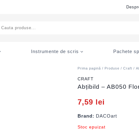
Despr
ducts
rch
Instrumente de scris
Pachete sp
Prima pagină
/
Produse
/
Craft
/
A
CRAFT
Abțibild – AB050 Fl
7,59
lei
Brand:
DACOart
Stoc epuizat