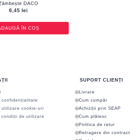
Zâmbește DACO
6,45
lei
ADAUGĂ ÎN COȘ
ȚII
SUPORT CLIENȚI
i
Livrare
 confidențialitate
Cum cumpăr
 utilizare cookie-uri
Achiziții prin SEAP
condiții de utilizare
Cum plătesc
Politica de retur
Retragere din contract