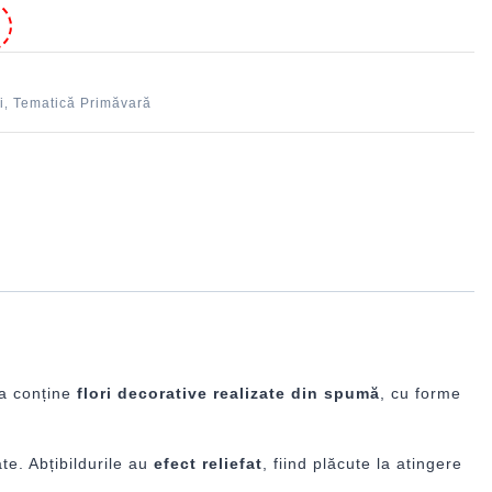
e
i
Tematică Primăvară
,
la conține
flori decorative realizate din spumă
, cu forme
te. Abțibildurile au
efect reliefat
, fiind plăcute la atingere