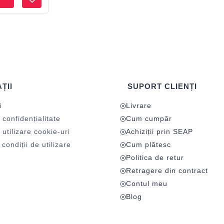
ȚII
SUPORT CLIENȚI
i
Livrare
 confidențialitate
Cum cumpăr
 utilizare cookie-uri
Achiziții prin SEAP
condiții de utilizare
Cum plătesc
Politica de retur
Retragere din contract
Contul meu
Blog