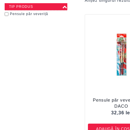
Afișez singurul rezult
TIP PRODUS
Pensule păr veveriță
Pensule păr veve
DACO
32,36
le
ADAUGĂ ÎN COȘ