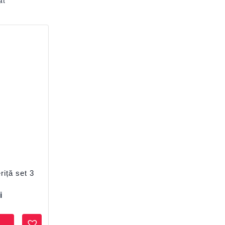
at
riță set 3
i