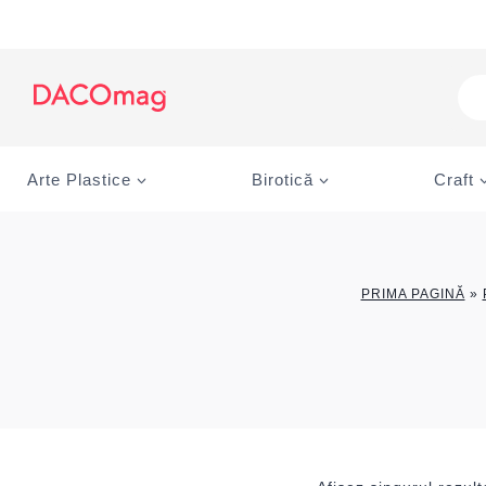
Skip
to
content
Pro
sea
Arte Plastice
Birotică
Craft
PRIMA PAGINĂ
»