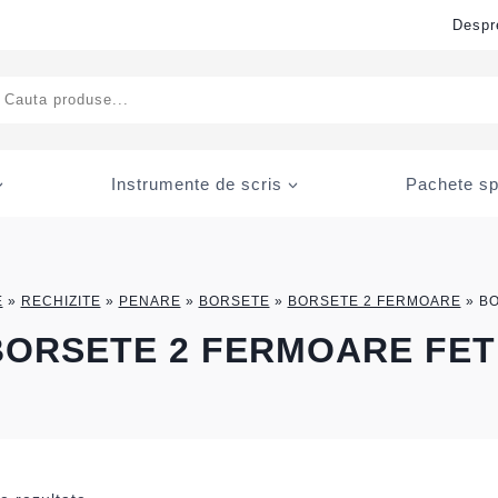
Despr
ducts
rch
Instrumente de scris
Pachete sp
E
»
RECHIZITE
»
PENARE
»
BORSETE
»
BORSETE 2 FERMOARE
»
BO
BORSETE 2 FERMOARE FET