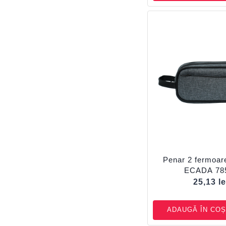
Penar 2 fermoar
ECADA 78
25,13
le
ADAUGĂ ÎN COȘ