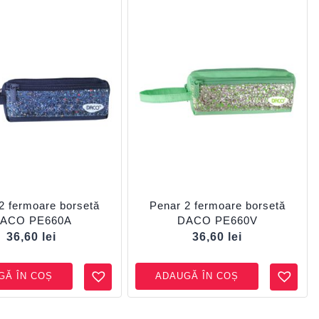
2 fermoare borsetă
Penar 2 fermoare borsetă
ACO PE660A
DACO PE660V
36,60
lei
36,60
lei
GĂ ÎN COȘ
ADAUGĂ ÎN COȘ