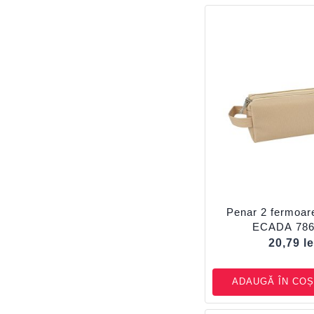
Penar 2 fermoar
ECADA 786
20,79
le
ADAUGĂ ÎN COȘ