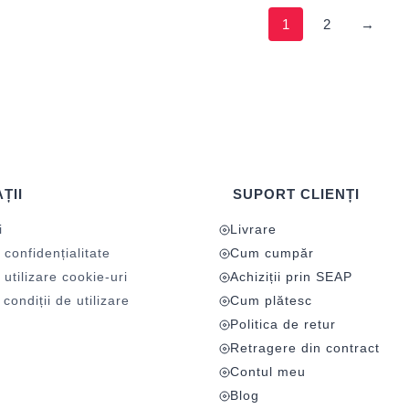
1
2
→
ȚII
SUPORT CLIENȚI
i
Livrare
 confidențialitate
Cum cumpăr
 utilizare cookie-uri
Achiziții prin SEAP
condiții de utilizare
Cum plătesc
Politica de retur
Retragere din contract
Contul meu
Blog