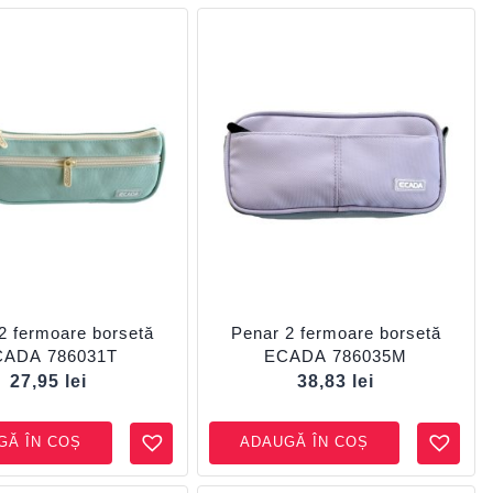
2 fermoare borsetă
Penar 2 fermoare borsetă
CADA 786031T
ECADA 786035M
27,95
lei
38,83
lei
GĂ ÎN COȘ
ADAUGĂ ÎN COȘ