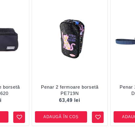
e borsetă
Penar 2 fermoare borsetă
Penar 
620
PE719N
D
i
63,49
lei
ADAUGĂ ÎN COȘ
ADAU