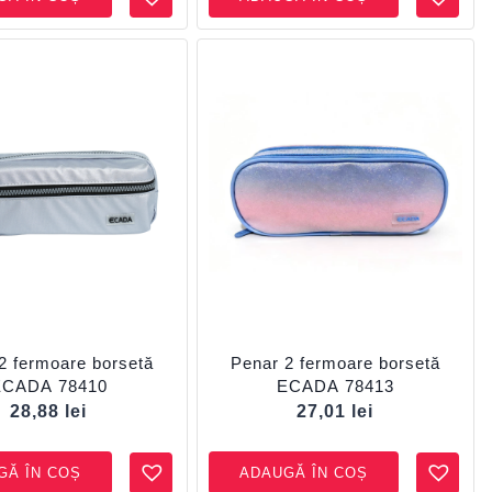
2 fermoare borsetă
Penar 2 fermoare borsetă
ECADA 78410
ECADA 78413
28,88
lei
27,01
lei
GĂ ÎN COȘ
ADAUGĂ ÎN COȘ