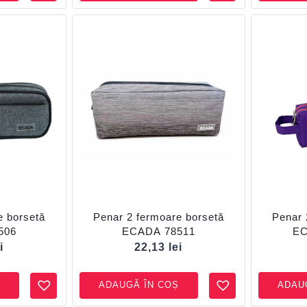
e borsetă
Penar 2 fermoare borsetă
Penar 
506
ECADA 78511
EC
i
22,13
lei
ADAUGĂ ÎN COȘ
ADAU