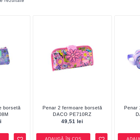
e rezultate
e borsetă
Penar 2 fermoare borsetă
Penar 
08M
DACO PE710RZ
D
i
49,51
lei
ADAUGĂ ÎN COȘ
ADAU