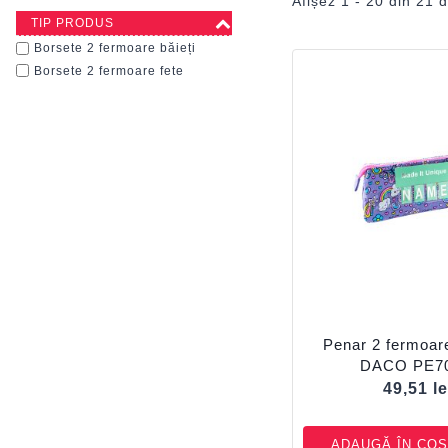
Afișez 1 - 20 din 21 d
TIP PRODUS
Borsete 2 fermoare băieți
Borsete 2 fermoare fete
Penar 2 fermoar
DACO PE7
49,51
le
ADAUGĂ ÎN COȘ