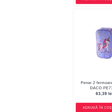
Penar 2 fermoar
DACO PE7
63,39
le
ADAUGĂ ÎN COȘ