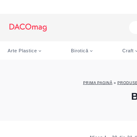
Skip
to
content
Pro
sea
Arte Plastice
Birotică
Craft
PRIMA PAGINĂ
»
PRODUS