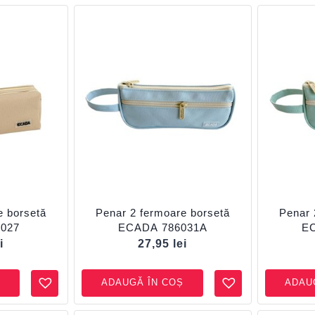
e borsetă
Penar 2 fermoare borsetă
Penar 
027
ECADA 786031A
E
i
27,95
lei
ADAUGĂ ÎN COȘ
ADAU