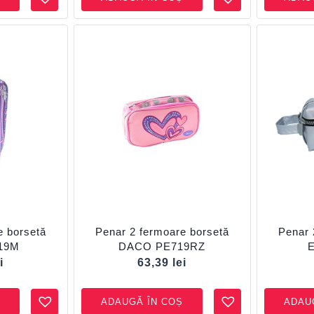
e borsetă
Penar 2 fermoare borsetă
Penar 
19M
DACO PE719RZ
i
63,39
lei
ADAUGĂ ÎN COȘ
ADAU