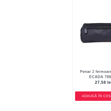
Penar 2 fermoar
ECADA 786
27,58
le
ADAUGĂ ÎN COȘ