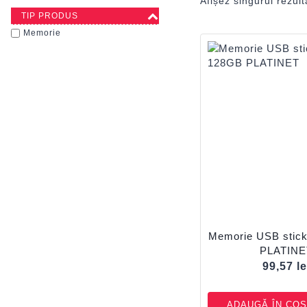
Afișez singurul rezult
TIP PRODUS
Memorie
Memorie USB stick
PLATINE
99,57
le
ADAUGĂ ÎN COȘ