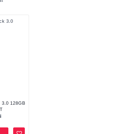
at
 3.0 128GB
T
i