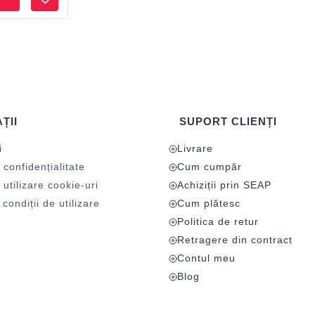
ȚII
SUPORT CLIENȚI
i
Livrare
 confidențialitate
Cum cumpăr
 utilizare cookie-uri
Achiziții prin SEAP
condiții de utilizare
Cum plătesc
Politica de retur
Retragere din contract
Contul meu
Blog