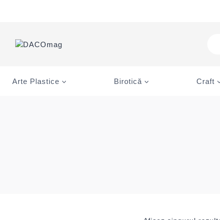
Skip
to
content
Pro
sea
Arte Plastice
Birotică
Craft