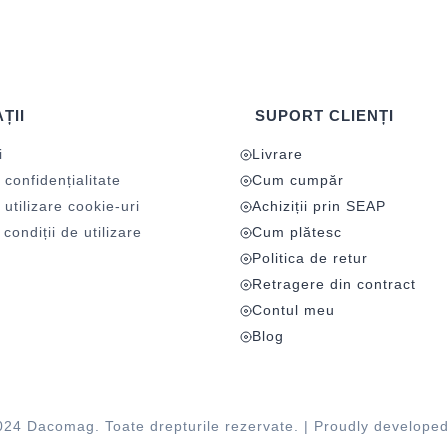
ȚII
SUPORT CLIENȚI
i
Livrare
 confidențialitate
Cum cumpăr
 utilizare cookie-uri
Achiziții prin SEAP
condiții de utilizare
Cum plătesc
Politica de retur
Retragere din contract
Contul meu
Blog
024 Dacomag. Toate drepturile rezervate. | Proudly develope