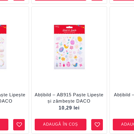
aște Lipește
Abțibild – AB915 Paște Lipește
Abțibild 
 DACO
și zâmbește DACO
i
10,29
lei
ADAUGĂ ÎN COȘ
ADAU