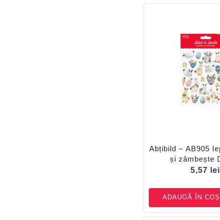
Abțibild – AB905 Ie
și zâmbește
5,57
le
ADAUGĂ ÎN COȘ