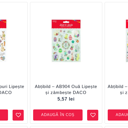
puri Lipește
Abțibild – AB904 Ouă Lipește
Abțibild 
 DACO
și zâmbește DACO
și 
i
5,57
lei
ADAUGĂ ÎN COȘ
ADAU