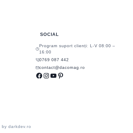
SOCIAL
Program suport clienți: L-V 08:00 –
16:00
0769 087 442
contact@dacomag.ro
Facebook
Instagram
YouTube
Pinterest
d by
darkdev.ro