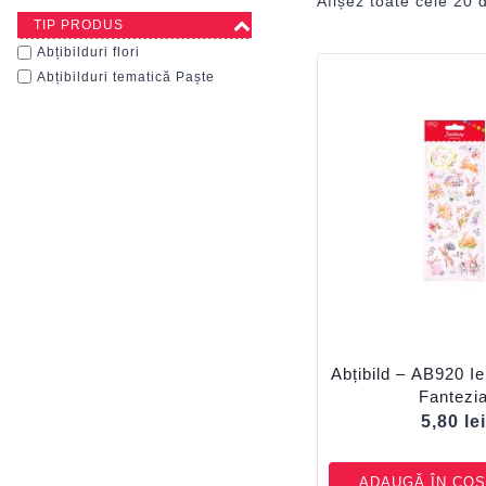
Afișez toate cele 20 
TIP PRODUS
Abțibilduri flori
Abțibilduri tematică Paște
Abțibild – AB920 Iep
Fantezi
5,80
le
ADAUGĂ ÎN COȘ