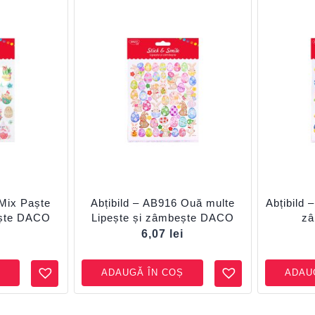
 Mix Paște
Abțibild – AB916 Ouă multe
Abțibild 
ește DACO
Lipește și zâmbește DACO
z
i
6,07
lei
ADAUGĂ ÎN COȘ
ADAU