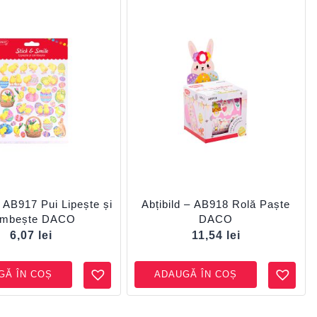
– AB917 Pui Lipește și
Abțibild – AB918 Rolă Paște
âmbește DACO
DACO
6,07
lei
11,54
lei
GĂ ÎN COȘ
ADAUGĂ ÎN COȘ