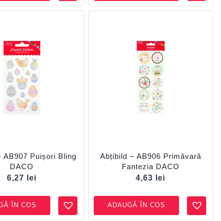
– AB907 Puișori Bling
Abțibild – AB906 Primăvară
DACO
Fantezia DACO
6,27
lei
4,63
lei
GĂ ÎN COȘ
ADAUGĂ ÎN COȘ