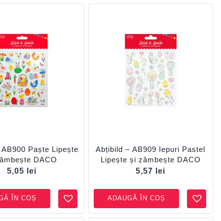
– AB900 Paște Lipește
Abțibild – AB909 Iepuri Pastel
zâmbește DACO
Lipește și zâmbește DACO
5,05
lei
5,57
lei
GĂ ÎN COȘ
ADAUGĂ ÎN COȘ