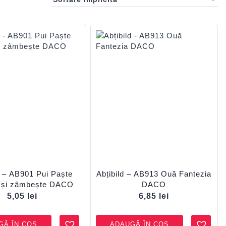
d – AB901 Pui Paște
Abțibild – AB913 Ouă Fantezia
e și zâmbește DACO
DACO
5,05
lei
6,85
lei
GĂ ÎN COȘ
ADAUGĂ ÎN COȘ