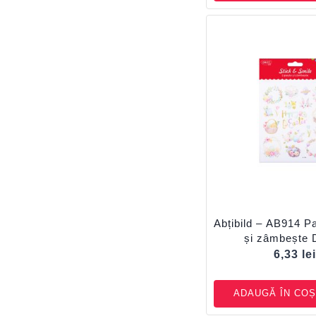
Abțibild – AB914 P
și zâmbește
6,33
le
ADAUGĂ ÎN COȘ