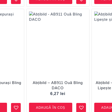
purași Bling
Abțibild – AB911 Ouă Bling
Abțibild
DACO
Lipeșt
i
6,27
lei
ADAUGĂ ÎN COȘ
ADAU