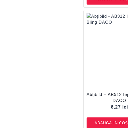
Abțibild – AB912 Ie
DACO
6,27
le
ADAUGĂ ÎN COȘ