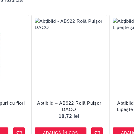
de rezultate
uri cu flori
Abțibild – AB922 Rolă Puișor
Abțibil
a
DACO
Lipeșt
i
10,72
lei
ADAUGĂ ÎN COȘ
ADAU