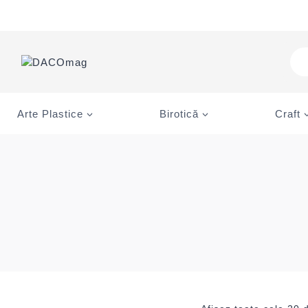
Skip
to
content
Pro
sea
Arte Plastice
Birotică
Craft