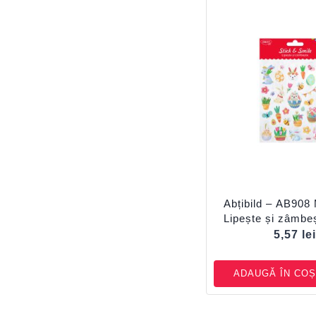
Abțibild – AB908
Lipește și zâmb
5,57
le
ADAUGĂ ÎN COȘ