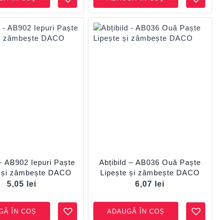
 – AB902 Iepuri Paște
Abțibild – AB036 Ouă Paște
e și zâmbește DACO
Lipește și zâmbește DACO
5,05
lei
6,07
lei
GĂ ÎN COȘ
ADAUGĂ ÎN COȘ