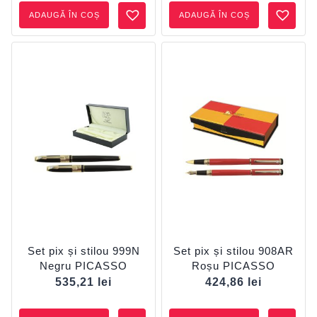
ADAUGĂ ÎN COȘ
ADAUGĂ ÎN COȘ
Set pix și stilou 999N
Set pix și stilou 908AR
Negru PICASSO
Roșu PICASSO
535,21
lei
424,86
lei