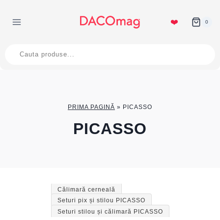
Skip
to
❤️
0
content
Products
search
PRIMA PAGINĂ
»
PICASSO
PICASSO
Călimară cerneală
Seturi pix și stilou PICASSO
Seturi stilou și călimară PICASSO