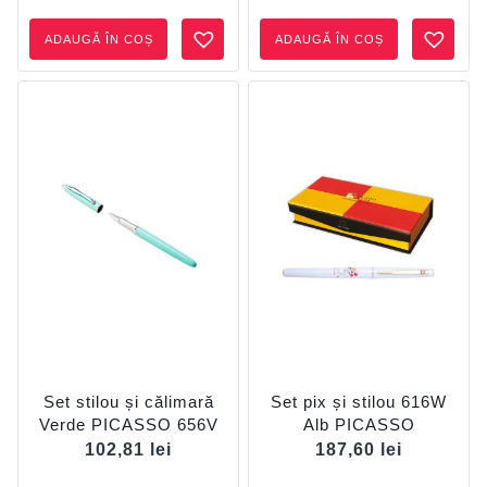
ADAUGĂ ÎN COȘ
ADAUGĂ ÎN COȘ
Set stilou și călimară
Set pix și stilou 616W
Verde PICASSO 656V
Alb PICASSO
102,81
lei
187,60
lei