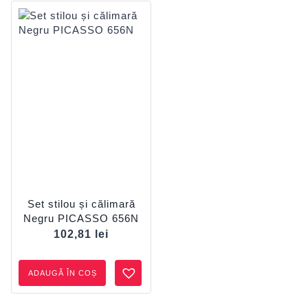
Set stilou și călimară
Negru PICASSO 656N
102,81
lei
ADAUGĂ ÎN COȘ