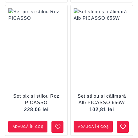
Set pix și stilou Roz
Set stilou și călimară
PICASSO
Alb PICASSO 656W
228,06
lei
102,81
lei
ADAUGĂ ÎN COȘ
ADAUGĂ ÎN COȘ