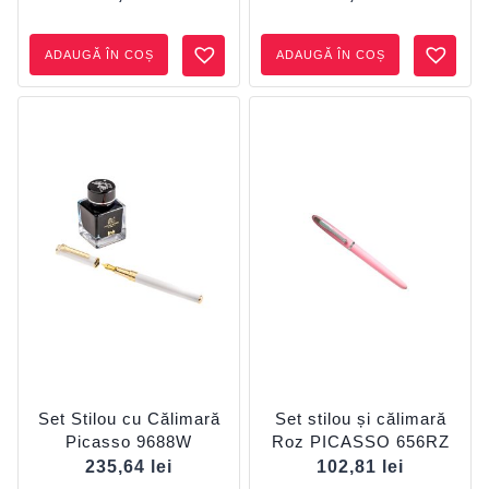
ADAUGĂ ÎN COȘ
ADAUGĂ ÎN COȘ
Set Stilou cu Călimară
Set stilou și călimară
Picasso 9688W
Roz PICASSO 656RZ
235,64
lei
102,81
lei