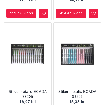
17,25
lei
14,92
lei
ADAUGĂ ÎN COȘ
ADAUGĂ ÎN COȘ
Stilou metalic ECADA
Stilou metalic ECADA
93205
93206
16,07
lei
15,38
lei