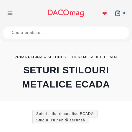
Skip
to
❤️
0
content
Products
search
PRIMA PAGINĂ
»
SETURI STILOURI METALICE ECADA
SETURI STILOURI
METALICE ECADA
Seturi stilouri metalice ECADA
Stilouri cu peniță ascunsă