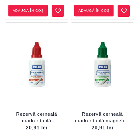
ADAUGĂ ÎN COȘ
ADAUGĂ ÎN COȘ
Rezervă cerneală
Rezervă cerneală
marker tablă
marker tablă magnetică
magenetică Roșu
Verde MILAN
20,91
lei
20,91
lei
MILAN