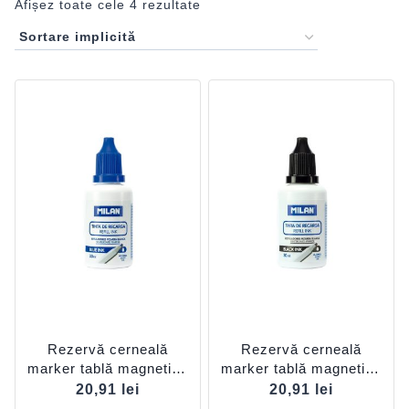
Afișez toate cele 4 rezultate
Rezervă cerneală
Rezervă cerneală
marker tablă magnetică
marker tablă magnetică
Albastru MILAN
Negru MILAN
20,91
lei
20,91
lei