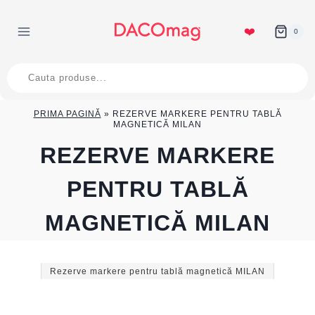
Skip
to
❤️
0
content
Products
search
PRIMA PAGINĂ
»
REZERVE MARKERE PENTRU TABLĂ
MAGNETICĂ MILAN
REZERVE MARKERE
PENTRU TABLĂ
MAGNETICĂ MILAN
Rezerve markere pentru tablă magnetică MILAN